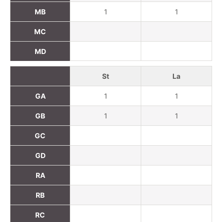
MB
1
1
MC
MD
St
La
GA
1
1
GB
1
1
GC
GD
RA
RB
RC