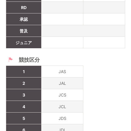
RD
承認
普及
ジュニア
競技区分
1
JAS
2
JAL
3
JCS
4
JCL
5
JDS
6
JDL