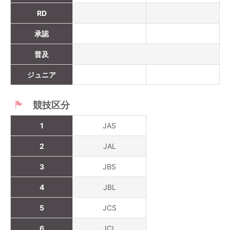
RD
承認
普及
ジュニア
競技区分
1
JAS
2
JAL
3
JBS
4
JBL
5
JCS
6
JCL