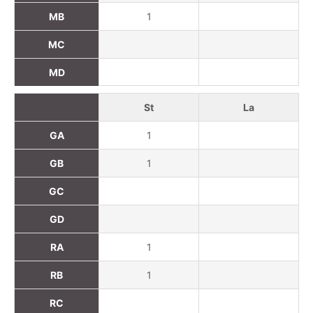
MB
1
MC
MD
St
La
GA
1
GB
1
GC
GD
RA
1
RB
1
RC