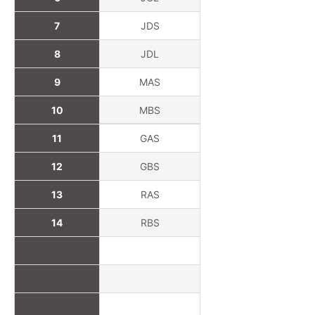
7
JDS
8
JDL
9
MAS
10
MBS
11
GAS
12
GBS
13
RAS
14
RBS