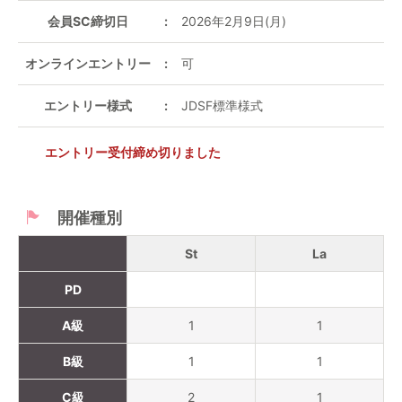
会員SC締切日
2026年2月9日(月)
オンラインエントリー
可
エントリー様式
JDSF標準様式
エントリー受付締め切りました
開催種別
St
La
PD
A級
1
1
B級
1
1
C級
2
1