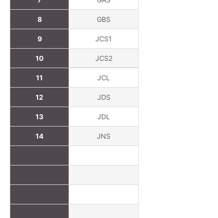
8
GBS
9
JCS1
10
JCS2
11
JCL
12
JDS
13
JDL
14
JNS