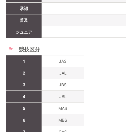
承認
普及
ジュニア
競技区分
1
JAS
2
JAL
3
JBS
4
JBL
5
MAS
6
MBS
7
GAS