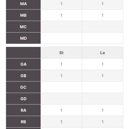
MA
1
1
MB
1
1
MC
MD
St
La
GA
1
1
GB
1
1
GC
GD
RA
1
1
RB
1
1