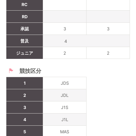
RC
RD
承認
3
3
普及
4
ジュニア
2
2
競技区分
1
JDS
2
JDL
3
J1S
4
J1L
5
MAS