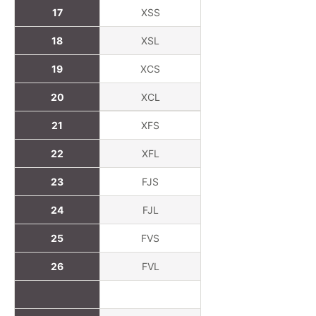
17
XSS
18
XSL
19
XCS
20
XCL
21
XFS
22
XFL
23
FJS
24
FJL
25
FVS
26
FVL