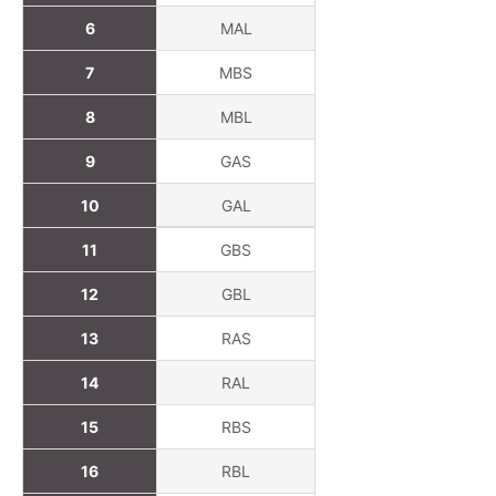
6
MAL
7
MBS
8
MBL
9
GAS
10
GAL
11
GBS
12
GBL
13
RAS
14
RAL
15
RBS
16
RBL