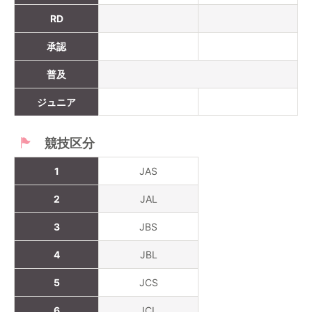
RD
承認
普及
ジュニア
競技区分
1
JAS
2
JAL
3
JBS
4
JBL
5
JCS
6
JCL