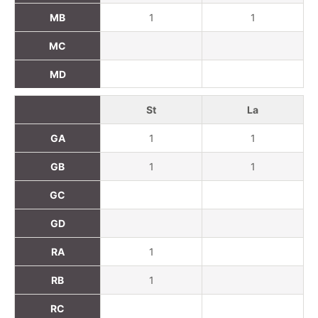
MB
1
1
MC
MD
St
La
GA
1
1
GB
1
1
GC
GD
RA
1
RB
1
RC