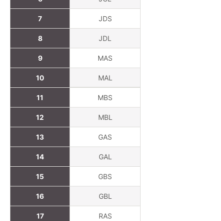
7
JDS
8
JDL
9
MAS
10
MAL
11
MBS
12
MBL
13
GAS
14
GAL
15
GBS
16
GBL
17
RAS