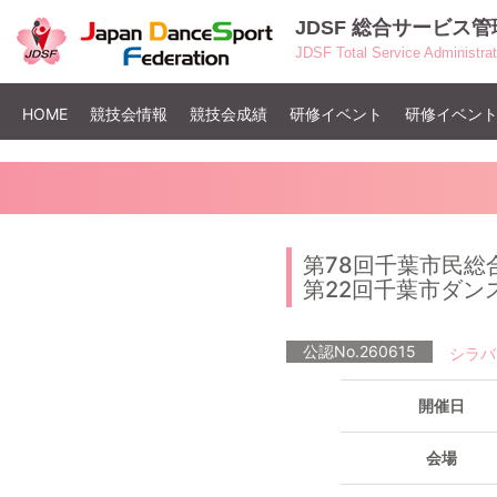
JDSF 総合サービス
JDSF
Total Service
Adm
inistr
(current)
HOME
競技会情報
競技会成績
研修イベント
研修イベン
第78回千葉市民総
第22回千葉市ダン
公認No.260615
シラバ
開催日
会場