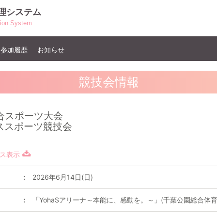
管理システム
ation System
ト参加履歴
お知らせ
競技会情報
合スポーツ大会
ススポーツ競技会
ス表示
2026年6月14日(日)
「YohaSアリーナ～本能に、感動を。～」(千葉公園総合体育