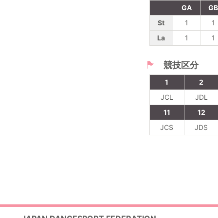
GA
G
St
1
1
La
1
1
競技区分
1
2
JCL
JDL
11
12
JCS
JDS