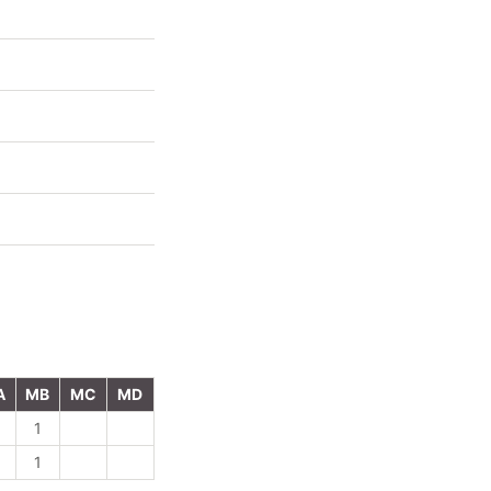
A
MB
MC
MD
1
1