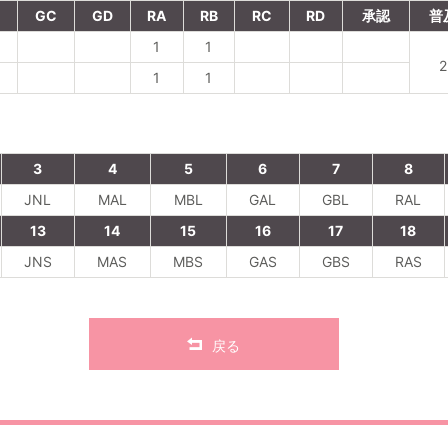
B
GC
GD
RA
RB
RC
RD
承認
普
1
1
2
1
1
3
4
5
6
7
8
JNL
MAL
MBL
GAL
GBL
RAL
13
14
15
16
17
18
JNS
MAS
MBS
GAS
GBS
RAS
戻る