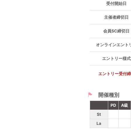
受付開始日
主催者締切日
会員SC締切日
オンラインエント
エントリー様式
エントリー受付
開催種別
PD
A級
St
La