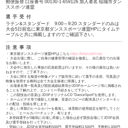
郵便振替 口座番号 00130-1-659126 加入者名 稲城市ダン
ススポ-ツ連盟
選手受付
ラテン&スタンダード 9:00～9:20 スタンダードのみは
大会5日前迄に東京都ダンススポーツ連盟HPにタイムテ
ーブルと共に掲載しますのでご確認下さい。
注意事項
・ 東京都ダンススポーツ連盟HPはこちら
https://tokyo-jdsf.org/
・ 大会出場に際し、ご自身の健康管理の確認を徹底し、自己責任での出場
をお願いします。
・ 大会中に発生した事故の応急処置は行いますが、その後の責任は負いか
ねますので、ご了承下さい。
・ 大会に関する報道や映像メディア販売等に於いて選手の名前、写真及び
映像を使用する権利は全て大会主催者に帰属します。
・ 出場者名簿一覧表及び競技成績結果等がJDSFホームページ等に掲載され
ることを了解の上で、エントリー手続きをして下さい。
・ この競技会の音楽は JDSFオリジナルCD "DanceSport"を使用します。
・ ホームビデオ等で撮影した映像、音楽のコピーの配布及びインターネッ
トの配信・投稿を禁じます。
・ 新しい革製のヒールカバーを着装し、体育館の使用規定を順守してくだ
さい。「ヒールカバーチェック」有ります。
・未登録選手が3級戦に出場し昇級した場合は必ず競技会場にてJDSF会員
及び選手登録を行って下さい。
・登録には、JDSF会員登録料500円、選手登録料3,500円、手数料1,000円