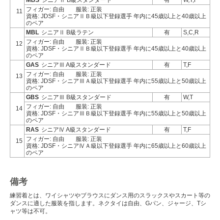
MBS
シニアⅡ B級スタンダード
有
W,T,F
フィガー: 自由
服装: 正装
11
資格: JDSF・シニアⅡＢ級以下登録選手 年内に45歳以上と40歳以上
のペア
MBL
シニアⅡ B級ラテン
有
S,C,R
フィガー: 自由
服装: 正装
12
資格: JDSF・シニアⅡＢ級以下登録選手 年内に45歳以上と40歳以上
のペア
GAS
シニアⅢ A級スタンダード
有
T,F
フィガー: 自由
服装: 正装
13
資格: JDSF・シニアⅢＡ級以下登録選手 年内に55歳以上と50歳以上
のペア
GBS
シニアⅢ B級スタンダード
有
W,T
フィガー: 自由
服装: 正装
14
資格: JDSF・シニアⅢＢ級以下登録選手 年内に55歳以上と50歳以上
のペア
RAS
シニアⅣ A級スタンダード
有
T,F
フィガー: 自由
服装: 正装
15
資格: JDSF・シニアⅣＡ級以下登録選手 年内に65歳以上と60歳以上
のペア
備考
練習着とは、ワイシャツやブラウスにダンス用のスラックスやスカート等の
ダンスに適した服装を指します。ネクタイは自由、Gパン、ジャージ、Tシ
ャツ等は不可。