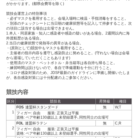
がかかります。(都県会費等を除く)
競技会運営上の特別事項
・必ずマスクを着用すること。会場入場時に検温・手指消毒をすること。
・別添のチェックシートに当日朝の健康状態等を記入して持参すること。次
の項目に該当する場合は出場できません。
1.本人・同居家族・知人に感染者や感染の疑いがある場合。2週間以内に海
外渡航歴がある場合。
2.当日の健康状態で発熱等の異常がある場合。
・(原則として)競技中もマスクを着用すること。
・主催者の指示内容を遵守し感染防止に努めること。(守れない場合は会場
から退場していただくこともあります)
・使用済のマスク・ペットボトル・弁当箱等は各自持ち帰ること。
・練習時間は設けないので、各自で準備運動を十分に行うこと。
・コロナ感染対策のため、JDSF最新のガイドラインに準拠し開催いたしま
が、各自感染対策には十分配慮の上ご参加ください。
競技内容
区分
競技名
昇降級
種目
FOS
連盟杯スタンダード
無
W,T
1
フィガー: 自由
服装: 正装又は平服
資格: ペア年齢130歳以上 未登録選手､同性同士の出場可
FOL
連盟杯ラテン
無
C,R
2
フィガー: 自由
服装: 正装又は平服
資格: ペア年齢130歳以上 未登録選手､同性同士の出場可