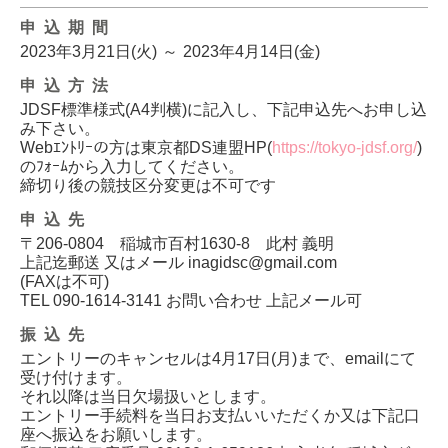
申込期間
2023年3月21日(火)
～
2023年4月14日(金)
申込方法
JDSF標準様式(A4判横)に記入し、下記申込先へお申し込
み下さい。
Webｴﾝﾄﾘｰの方は東京都DS連盟HP(
https://tokyo-jdsf.org/
)
のﾌｫｰﾑから入力してください。
締切り後の競技区分変更は不可です
申込先
〒206-0804 稲城市百村1630-8 此村 義明
上記迄郵送 又はメール inagidsc@gmail.com
(FAXは不可)
TEL 090-1614-3141 お問い合わせ 上記メール可
振込先
エントリーのキャンセルは4月17日(月)まで、emailにて
受け付けます。
それ以降は当日欠場扱いとします。
エントリー手続料を当日お支払いいただくか又は下記口
座へ振込をお願いします。