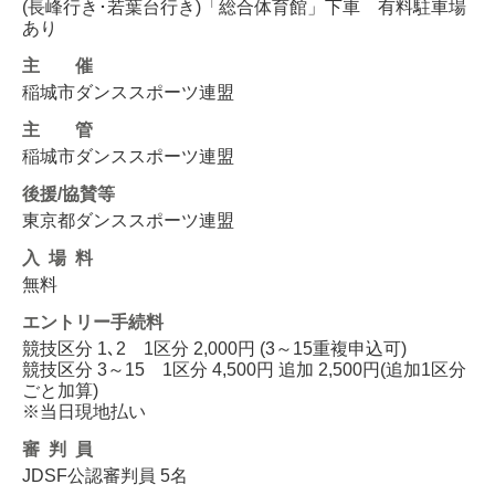
(長峰行き･若葉台行き)「総合体育館」下車 有料駐車場
あり
主催
稲城市ダンススポーツ連盟
主管
稲城市ダンススポーツ連盟
後援/協賛等
東京都ダンススポーツ連盟
入場料
無料
エントリー
手続料
競技区分 1､2 1区分 2,000円 (3～15重複申込可)
競技区分 3～15 1区分 4,500円 追加 2,500円(追加1区分
ごと加算)
※当日現地払い
審判員
JDSF公認審判員 5名