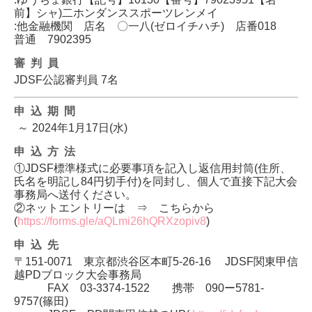
前】シャ)二ホンダンススポーツレンメイ
:他金融機関 店名 〇一八(ゼロイチハチ) 店番018
普通 7902395
審判員
JDSF公認審判員 7名
申込期間
～
2024年1月17日(水)
申込方法
①JDSF標準様式に必要事項を記入し返信用封筒(住所、
氏名を明記し84円切手付)を同封し、個人で直接下記大会
事務局へ送付ください。
②ネットエントリーは ⇒ こちらから
(
https://forms.gle/aQLmi26hQRXzopiv8
)
申込先
〒151-0071 東京都渋谷区本町5-26-16 JDSF関東甲信
越PDブロック大会事務局
FAX 03-3374-1522 携帯 090ー5781-
9757(篠田)