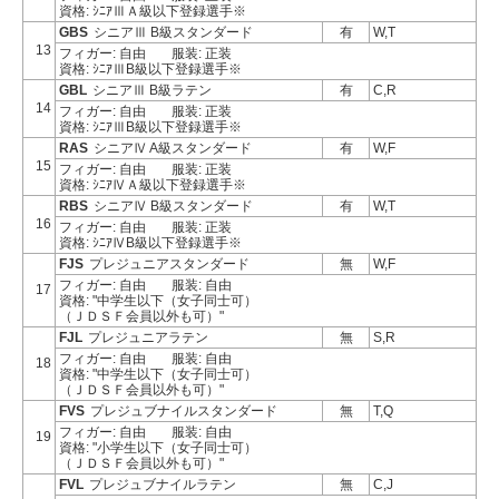
資格: ｼﾆｱⅢＡ級以下登録選手※
GBS
シニアⅢ B級スタンダード
有
W,T
13
フィガー: 自由
服装: 正装
資格: ｼﾆｱⅢB級以下登録選手※
GBL
シニアⅢ B級ラテン
有
C,R
14
フィガー: 自由
服装: 正装
資格: ｼﾆｱⅢB級以下登録選手※
RAS
シニアⅣ A級スタンダード
有
W,F
15
フィガー: 自由
服装: 正装
資格: ｼﾆｱⅣＡ級以下登録選手※
RBS
シニアⅣ B級スタンダード
有
W,T
16
フィガー: 自由
服装: 正装
資格: ｼﾆｱⅣB級以下登録選手※
FJS
プレジュニアスタンダード
無
W,F
フィガー: 自由
服装: 自由
17
資格: "中学生以下（女子同士可）
（ＪＤＳＦ会員以外も可）"
FJL
プレジュニアラテン
無
S,R
フィガー: 自由
服装: 自由
18
資格: "中学生以下（女子同士可）
（ＪＤＳＦ会員以外も可）"
FVS
プレジュブナイルスタンダード
無
T,Q
フィガー: 自由
服装: 自由
19
資格: "小学生以下（女子同士可）
（ＪＤＳＦ会員以外も可）"
FVL
プレジュブナイルラテン
無
C,J