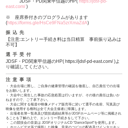
JDSF・PD関東甲信越のHP(
https://jdsf-pd-
east.com/
)
※ 座席券付きのプログラムがあります
(
https://forms.gle/HsCe9FNa5zrXmaZdA
)
振込先
【注意:エントリー手続き料は当日精算 事前振り込みは
不可】
選手受付
JDSF・PD関東甲信越のHP( https://jdsf-pd-east.com/ )よ
り確認してください。
注意事項
・ 大会出場に際し、ご自身の健康管理の確認を徹底し、自己責任での出場
をお願いします。
・ 大会中に発生した事故の応急処置は行いますが、その後の責任は負いか
ねますので、ご了承下さい。
・ 大会に関する報道や映像メディア販売等に於いて選手の名前、写真及び
映像を使用する権利は全て大会主催者に帰属します。
・ 出場者名簿一覧表及び競技成績結果等がJDSFホームページ等に掲載され
ることを了解の上で、エントリー手続きをして下さい。
・ この競技会の音楽は JDSFオリジナルCD "DanceSport"を使用します。
・ ホームビデオ等で撮影した映像、音楽のコピーの配布及びインターネッ