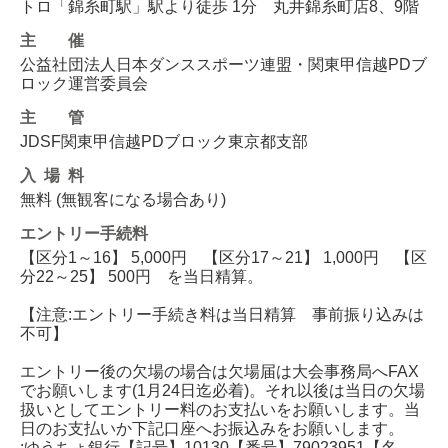
トロ「錦糸町駅」駅より徒歩 1分 丸井錦糸町店8、9階
主催
公益社団法人日本ダンススポーツ連盟・関東甲信越PDブ
ロック運営委員会
主管
JDSF関東甲信越PDブロック東京都支部
入場料
無料 (無観客になる場合あり)
エントリー
手続料
【区分1～16】 5,000円 【区分17～21】 1,000円 【区
分22～25】 500円 を当日精算。
【注意:エントリー手続き料は当日精算 事前振り込みは
不可】
エントリー後の欠場の場合は欠場届は大会事務局へFAX
でお願いします(1月24日迄必着)。それ以後は当日の欠場
扱いとしてエントリー料のお支払いをお願いします。当
日のお支払いか下記口座へお振込みをお願いします。
:ゆうちょ銀行【記号】10130【番号】79023951【名