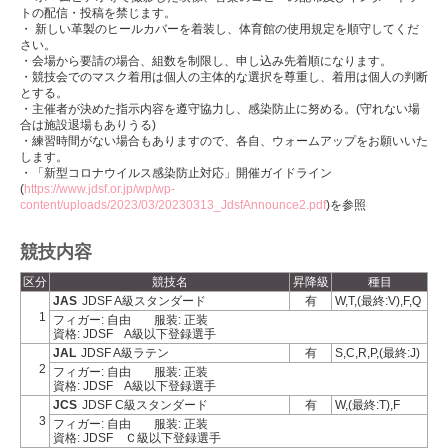
トの配信・投稿を禁じます。
・ 新しい革製のヒールカバーを着装し、体育館の使用規定を順守してくだ
さい。
・会場から要請の場合、組数を制限し、申し込み先着順になります。
・競技会でのマスク着用は個人の主体的な選択を尊重し、着用は個人の判断
とする。
・主催者が決めた指示内容を遵守協力し、感染防止に努める。(守れない場
合は施設退場もありうる)
・練習時間がない場合もありますので、各自、ウォームアップをお願いいた
します。
・「新型コロナウイルス感染防止対応」開催ガイドライン
(
https://www.jdsf.or.jp/wp/wp-
content/uploads/2023/03/20230313_JdsfAnnounce2.pdf
)を参照
競技内容
区分
競技名
昇降級
種目
JAS
JDSF A級スタンダード
有
W,T,(最終:V),F,Q
1
フィガー: 自由
服装: 正装
資格: JDSF A級以下登録選手
JAL
JDSF A級ラテン
有
S,C,R,P,(最終:J)
2
フィガー: 自由
服装: 正装
資格: JDSF A級以下登録選手
JCS
JDSF C級スタンダード
有
W,(最終:T),F
3
フィガー: 自由
服装: 正装
資格: JDSF Ｃ級以下登録選手