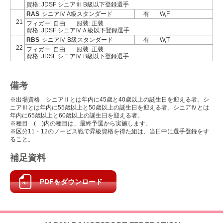
資格: JDSF シニアⅢ B級以下登録選手
RAS
シニアⅣ A級スタンダード
有
W,F
21
フィガー: 自由
服装: 正装
資格: JDSF シニアⅣＡ級以下登録選手
RBS
シニアⅣ B級スタンダード
有
W,T
22
フィガー: 自由
服装: 正装
資格: JDSF シニアⅣ B級以下登録選手
備考
※出場資格 シニアⅡとは年内に45歳と40歳以上の誕生日を迎える者。シ
ニアⅢとは年内に55歳以上と50歳以上の誕生日を迎える者。シニアⅣとは
年内に65歳以上と60歳以上の誕生日を迎える者。
※種目 ( )内の種目は、最終予選から実施します。
※区分11・12のノービス戦で昇級資格を得た組は、当日中に選手登録をす
ること。
補足資料
PDFをダウンロード