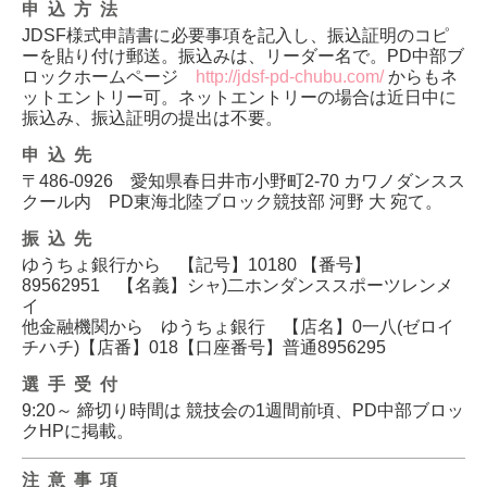
申込方法
JDSF様式申請書に必要事項を記入し、振込証明のコピ
ーを貼り付け郵送。振込みは、リーダー名で。PD中部ブ
ロックホームページ
http://jdsf-pd-chubu.com/
からもネ
ットエントリー可。ネットエントリーの場合は近日中に
振込み、振込証明の提出は不要。
申込先
〒486-0926 愛知県春日井市小野町2-70 カワノダンスス
クール内 PD東海北陸ブロック競技部 河野 大 宛て。
振込先
ゆうちょ銀行から 【記号】10180 【番号】
89562951 【名義】シャ)二ホンダンススポーツレンメ
イ
他金融機関から ゆうちょ銀行 【店名】0一八(ゼロイ
チハチ)【店番】018【口座番号】普通8956295
選手受付
9:20～ 締切り時間は 競技会の1週間前頃、PD中部ブロッ
クHPに掲載。
注意事項