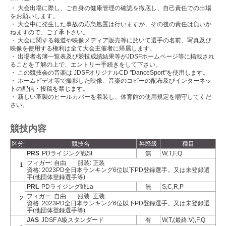
・ 大会出場に際し、ご自身の健康管理の確認を徹底し、自己責任での出場
をお願いします。
・ 大会中に発生した事故の応急処置は行いますが、その後の責任は負いか
ねますので、ご了承下さい。
・ 大会に関する報道や映像メディア販売等に於いて選手の名前、写真及び
映像を使用する権利は全て大会主催者に帰属します。
・ 出場者名簿一覧表及び競技成績結果等がJDSFホームページ等に掲載され
ることを了解の上で、エントリー手続きをして下さい。
・ この競技会の音楽は JDSFオリジナルCD "DanceSport"を使用します。
・ ホームビデオ等で撮影した映像、音楽のコピーの配布及びインターネッ
トの配信・投稿を禁じます。
・ 新しい革製のヒールカバーを着装し、体育館の使用規定を順守してくだ
さい。
競技内容
区分
競技名
昇降級
種目
PRS
PDライジング戦St
無
W,T,F,Q
フィガー: 自由
服装: 正装
1
資格: 2023PD全日本ランキング6位以下PD登録選手。又は未登録選
手(他団体登録選手等)
PRL
PDライジング戦La
無
S,C,R,P
フィガー: 自由
服装: 正装
2
資格: 2023PD全日本ランキング6位以下PD登録選手。又は未登録選
手(他団体登録選手等)
JAS
JDSF A級スタンダード
有
W,T,(最終:V),F,Q