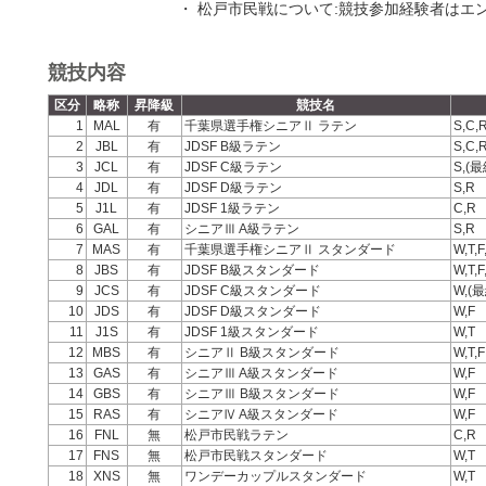
・ 松戸市民戦について:競技参加経験者はエ
競技内容
区分
略称
昇降級
競技名
1
MAL
有
千葉県選手権シニアⅡ ラテン
S,C,
2
JBL
有
JDSF B級ラテン
S,C,
3
JCL
有
JDSF C級ラテン
S,(最
4
JDL
有
JDSF D級ラテン
S,R
5
J1L
有
JDSF 1級ラテン
C,R
6
GAL
有
シニアⅢ A級ラテン
S,R
7
MAS
有
千葉県選手権シニアⅡ スタンダード
W,T,F
8
JBS
有
JDSF B級スタンダード
W,T,
9
JCS
有
JDSF C級スタンダード
W,(最
10
JDS
有
JDSF D級スタンダード
W,F
11
J1S
有
JDSF 1級スタンダード
W,T
12
MBS
有
シニアⅡ B級スタンダード
W,T,F
13
GAS
有
シニアⅢ A級スタンダード
W,F
14
GBS
有
シニアⅢ B級スタンダード
W,F
15
RAS
有
シニアⅣ A級スタンダード
W,F
16
FNL
無
松戸市民戦ラテン
C,R
17
FNS
無
松戸市民戦スタンダード
W,T
18
XNS
無
ワンデーカップルスタンダード
W,T