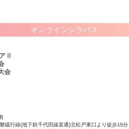
オンラインシラバス
ニアⅡ
会
大会
有
 常磐緩行線(地下鉄千代田線直通)北松戸東口より徒歩15