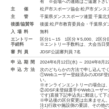
有 ※会場への連絡はご遠慮下さ
主催
松戸市スポーツ協会:松戸市ダンス
主管
千葉県ダンススポーツ連盟 千葉北
後援/協賛等
後援:松戸市教育委員会・千葉県ダ
入場料
無料
エントリー
区分1～15 1区分￥5,000、2区分
手続料
※エントリー手数料は、大会当日受
審判員
JDSF公認審判員 7名
申込期間
2024年6月12日(水)
～
2024年8月2
申込方法
次のどちらかの方法で申し込んで
①Webユーザー登録済みのJDSF登
い。
※オンラインエントリーの場合は、
②JDSF未登録選手やWebユーザ
です)直接下記申込先に郵送して下
※申込後の区分変更は出来ません
注1)行政や施設側の要請、その他