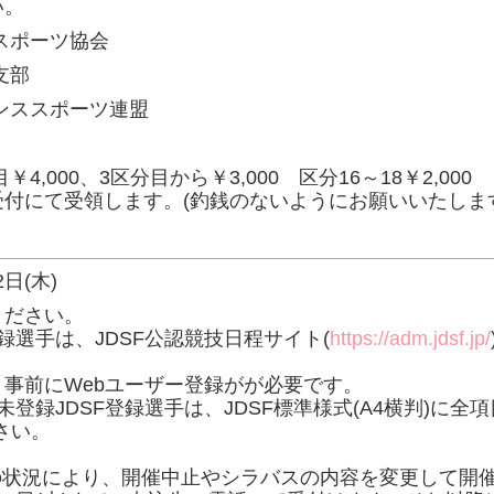
い。
スポーツ協会
支部
ンススポーツ連盟
目￥4,000、3区分目から￥3,000 区分16～18￥2,0
付にて受領します。(釣銭のないようにお願いいたしま
2日(木)
ください。
録選手は、JDSF公認競技日程サイト(
https://adm.jdsf.jp/
事前にWebユーザー登録がが必要です。
ー未登録JDSF登録選手は、JDSF標準様式(A4横判)に
さい。
。
の状況により、開催中止やシラバスの内容を変更して開