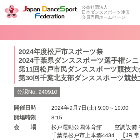
公益社団法人
日本ダンススポーツ連盟
会員専用ホームページ
2024年度松戸市スポーツ祭
2024千葉県ダンススポーツ選手権シ
第11回松戸市民ダンススポーツ競技大
第30回千葉北支部ダンススポーツ競技
公認No. 240910
開催日時
2024年9月7日(土) 9:00～19:00
開場時刻
8:15
会場
松戸運動公園体育館
空調設備 
千葉県松戸市上本郷4434 【JR