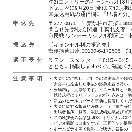
注2)エントリーのキャンセルは8
下記口座に9月20日(金)までにお
※振込用紙の通信欄に「出場区分
申込先
〒277-0871 千葉県柏市若柴1-3
問合せ先:競技会関連 千葉北支部 杉原廣道
市民戦:ワンデーカップル戦関連 松戸市ダ
振込先
【キャンセル料の振込先】
郵便振替口座:00130-6-172506
選手受付
ラテン・スタンダード 8:15～8:45 
とともに掲載しますのでご確認く
注意事項
・ 大会出場に際し、ご自身の健康管理の確
・ 大会中に発生した事故の応急処置は行い
・ 会場内は土足厳禁です。ビニール袋と上
・ 競技規程によりゼッケンの折り込みは一切
・ 新品のヒールカバーを事前に装着してく
・ 大会に関する報道や映像メディア販売等
・ 出場者名簿一覧表、競技成績結果及び写
・ この競技会の音楽は JDSFオリジナルCD "
・ ビデオ撮影は自由ですが、三脚等での撮
・ ホームビデオ等で撮影した映像、音楽の