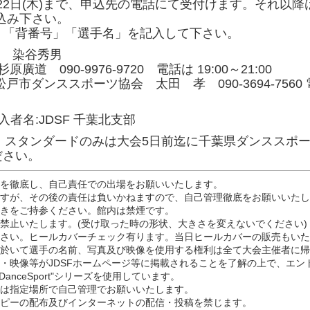
月22日(木)まで、申込先の電話にて受付けます。それ以
振込み下さい。
」「背番号」「選手名」を記入して下さい。
83 染谷秀男
 090-9976-9720 電話は 19:00～21:00
ンススポーツ協会 太田 孝 090-3694-7560 電話は
 加入者名:JDSF 千葉北支部
スタンダードのみは大会5日前迄に千葉県ダンススポーツ連盟HP(ht
ださい。
認を徹底し、自己責任での出場をお願いいたします。
ますが、その後の責任は負いかねますので、自己管理徹底をお願いいた
履きをご持参ください。館内は禁煙です。
禁止いたします。(受け取った時の形状、大きさを変えないでください)
ださい。ヒールカバーチェック有ります。当日ヒールカバーの販売もい
に於いて選手の名前、写真及び映像を使用する権利は全て大会主催者に
真・映像等がJDSFホームページ等に掲載されることを了解の上で、エン
DanceSport"シリーズを使用しています。
影は指定場所で自己管理でお願いいたします。
コピーの配布及びインターネットの配信・投稿を禁じます。