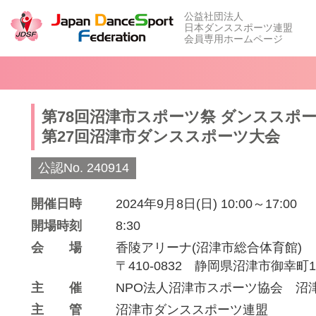
公益社団法人
日本ダンススポーツ連盟
会員専用ホームページ
第78回沼津市スポーツ祭 ダンススポ
第27回沼津市ダンススポーツ大会
公認No. 240914
開催日時
2024年9月8日(日) 10:00～17:00
開場時刻
8:30
会場
香陵アリーナ(沼津市総合体育館)
〒410-0832 静岡県沼津市御幸町1
主催
NPO法人沼津市スポーツ協会 沼
主管
沼津市ダンススポーツ連盟