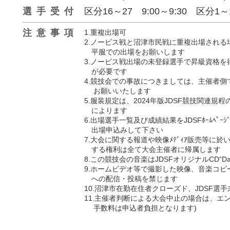
選手受付
区分16～27 9:00～9:30 
注意事項
1.重複出場可
2.ノービス戦と沼津市民戦に重複出場され
平服での出場をお願いします
3.ノービス戦出場の未登録選手で昇級資格
が必要です
4.競技会での事故につきましては、主催者
お願いいたします
5.服装規定は、2024年版JDSF競技関連
によります
6.出場選手一覧及び成績結果をJDSFﾎｰﾑﾍﾟ
出場申込みして下さい
7.大会に関する報道や映像ﾒﾃﾞｨｱ販売等に
する権利は全て大会主催者に帰属します
8.この競技会の音楽はJDSFオリジナルCD“Da
9.ホームビデオ等で撮影した映像、音楽コピ
への配信・投稿を禁じます
10.沼津市在勤在住者クローズド、JDSF選
11.主催者判断による大会中止の場合は、エ
手数料は申込者負担となります)