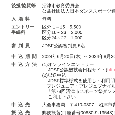
後援/協賛等
沼津市教育委員会
公益社団法人日本ダンススポーツ
入場料
無料
エントリー
区分 1～15 5,500
手続料
区分16～23 2,000
区分24～27 1,000
審判員
JDSF公認審判員 5名
申込期間
2024年6月20日(木)
～
2024年8月2
申込方法
(1)オンラインエントリー
JDSF公認競技会日程サイト(
http
(2)郵送申込
JDSF標準様式を使用し・利用明
プレジュニア・プレジュブナイル
「第78回沼津市スポーツ祭ダンス
ご利用下さい
申込先
大会事務局 〒410-0307 沼津市青野47
振込先
郵便振替(口座番号00830-9-13