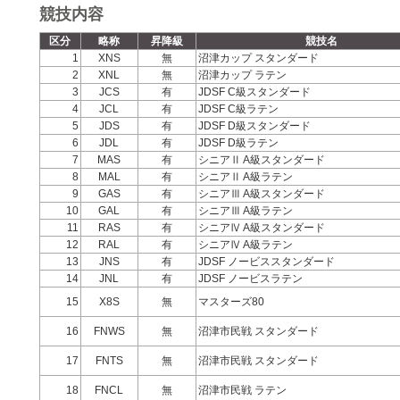
競技内容
区分
略称
昇降級
競技名
1
XNS
無
沼津カップ スタンダード
2
XNL
無
沼津カップ ラテン
3
JCS
有
JDSF C級スタンダード
4
JCL
有
JDSF C級ラテン
5
JDS
有
JDSF D級スタンダード
6
JDL
有
JDSF D級ラテン
7
MAS
有
シニアⅡ A級スタンダード
8
MAL
有
シニアⅡ A級ラテン
9
GAS
有
シニアⅢ A級スタンダード
10
GAL
有
シニアⅢ A級ラテン
11
RAS
有
シニアⅣ A級スタンダード
12
RAL
有
シニアⅣ A級ラテン
13
JNS
有
JDSF ノービススタンダード
14
JNL
有
JDSF ノービスラテン
15
X8S
無
マスターズ80
16
FNWS
無
沼津市民戦 スタンダード
17
FNTS
無
沼津市民戦 スタンダード
18
FNCL
無
沼津市民戦 ラテン