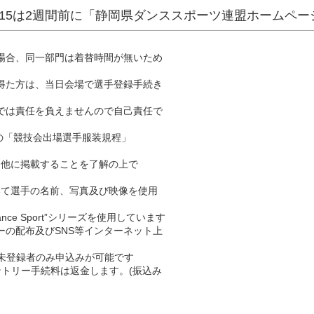
区分1～15は2週間前に「静岡県ダンススポーツ連盟ホームペ
る場合、同一部門は着替時間が無いため
を得た方は、当日会場で選手登録手続き
側では責任を負えませんので自己責任で
規程の「競技会出場選手服装規程」
ｰｼﾞ他に掲載することを了解の上で
於いて選手の名前、写真及び映像を使用
nce Sport”シリーズを使用しています
ーの配布及びSNS等インターネット上
手未登録者のみ申込みが可能です
ントリー手続料は返金します。(振込み