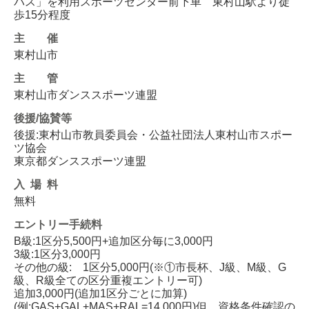
バス」を利用スポーツセンター前下車 東村山駅より徒
歩15分程度
主催
東村山市
主管
東村山市ダンススポーツ連盟
後援/協賛等
後援:東村山市教員委員会・公益社団法人東村山市スポー
ツ協会
東京都ダンススポーツ連盟
入場料
無料
エントリー
手続料
B級:1区分5,500円+追加区分毎に3,000円
3級:1区分3,000円
その他の級: 1区分5,000円(※①市長杯、J級、M級、G
級、R級全ての区分重複エントリー可)
追加3,000円(追加1区分ごとに加算)
(例:GAS+GAL+MAS+RAL=14,000円)但、資格条件確認の