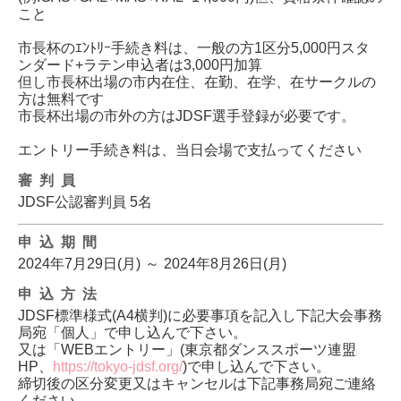
こと
市長杯のｴﾝﾄﾘｰ手続き料は、一般の方1区分5,000円スタ
ンダード+ラテン申込者は3,000円加算
但し市長杯出場の市内在住、在勤、在学、在サークルの
方は無料です
市長杯出場の市外の方はJDSF選手登録が必要です。
エントリー手続き料は、当日会場で支払ってください
審判員
JDSF公認審判員 5名
申込期間
2024年7月29日(月)
～
2024年8月26日(月)
申込方法
JDSF標準様式(A4横判)に必要事項を記入し下記大会事務
局宛「個人」で申し込んで下さい。
又は「WEBエントリー」(東京都ダンススポーツ連盟
HP、
https://tokyo-jdsf.org/
)で申し込んで下さい。
締切後の区分変更又はキャンセルは下記事務局宛ご連絡
ください。