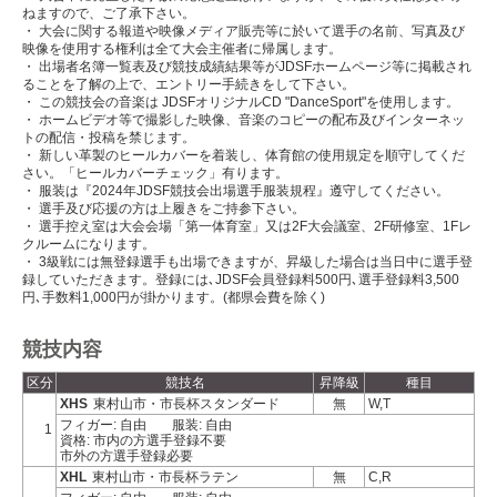
ねますので、ご了承下さい。
・ 大会に関する報道や映像メディア販売等に於いて選手の名前、写真及び
映像を使用する権利は全て大会主催者に帰属します。
・ 出場者名簿一覧表及び競技成績結果等がJDSFホームページ等に掲載され
ることを了解の上で、エントリー手続きをして下さい。
・ この競技会の音楽は JDSFオリジナルCD "DanceSport"を使用します。
・ ホームビデオ等で撮影した映像、音楽のコピーの配布及びインターネッ
トの配信・投稿を禁じます。
・ 新しい革製のヒールカバーを着装し、体育館の使用規定を順守してくだ
さい。「ヒールカバーチェック」有ります。
・ 服装は『2024年JDSF競技会出場選手服装規程』遵守してください。
・ 選手及び応援の方は上履きをご持参下さい。
・ 選手控え室は大会会場「第一体育室」又は2F大会議室、2F研修室、1Fレ
クルームになります。
・ 3級戦には無登録選手も出場できますが、昇級した場合は当日中に選手登
録していただきます。登録には､JDSF会員登録料500円､選手登録料3,500
円､手数料1,000円が掛かります。(都県会費を除く)
競技内容
区分
競技名
昇降級
種目
XHS
東村山市・市長杯スタンダード
無
W,T
フィガー: 自由
服装: 自由
1
資格: 市内の方選手登録不要
市外の方選手登録必要
XHL
東村山市・市長杯ラテン
無
C,R