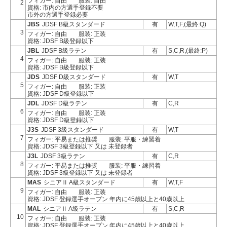
フィガー: 自由
服装: 自由
2
資格: 市内の方選手登録不要
市外の方選手登録必要
JBS
JDSF B級スタンダード
有
W,T,F,(最終:Q)
3
フィガー: 自由
服装: 正装
資格: JDSF B級登録以下
JBL
JDSF B級ラテン
有
S,C,R,(最終:P)
4
フィガー: 自由
服装: 正装
資格: JDSF B級登録以下
JDS
JDSF D級スタンダード
有
W,T
5
フィガー: 自由
服装: 正装
資格: JDSF D級登録以下
JDL
JDSF D級ラテン
有
C,R
6
フィガー: 自由
服装: 正装
資格: JDSF D級登録以下
J3S
JDSF 3級スタンダード
有
W,T
7
フィガー: 平易または推奨
服装: 平服・練習着
資格: JDSF 3級登録以下 又は 未登録者
J3L
JDSF 3級ラテン
有
C,R
8
フィガー: 平易または推奨
服装: 平服・練習着
資格: JDSF 3級登録以下 又は 未登録者
MAS
シニアⅡ A級スタンダード
有
W,T,F
9
フィガー: 自由
服装: 正装
資格: JDSF 登録選手オープン 年内に45歳以上と40歳以上
MAL
シニアⅡ A級ラテン
有
S,C,R
10
フィガー: 自由
服装: 正装
資格: JDSF 登録選手オープン 年内に45歳以上と40歳以上