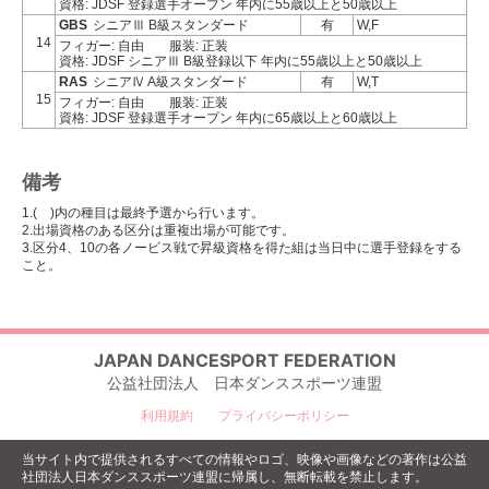
資格: JDSF 登録選手オープン 年内に55歳以上と50歳以上
GBS
シニアⅢ B級スタンダード
有
W,F
14
フィガー: 自由
服装: 正装
資格: JDSF シニアⅢ B級登録以下 年内に55歳以上と50歳以上
RAS
シニアⅣ A級スタンダード
有
W,T
15
フィガー: 自由
服装: 正装
資格: JDSF 登録選手オープン 年内に65歳以上と60歳以上
備考
1.( )内の種目は最終予選から行います。
2.出場資格のある区分は重複出場が可能です。
3.区分4、10の各ノービス戦で昇級資格を得た組は当日中に選手登録をする
こと。
JAPAN DANCESPORT FEDERATION
公益社団法人 日本ダンススポーツ連盟
利用規約
プライバシーポリシー
当サイト内で提供されるすべての情報やロゴ、映像や画像などの著作は公益
社団法人日本ダンススポーツ連盟に帰属し、無断転載を禁止します。