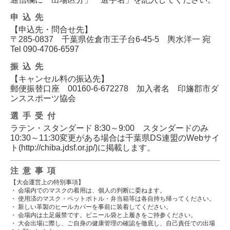
申込先
【申込先・問合せ先】
〒285-0837 千葉県佐倉市王子台6-45-5 輿水洋一 宛
Tel 090-4706-6597
振込先
【キャンセル料の振込先】
郵便振替口座 00160-6-672278 加入者名 印旛郡市ダ
ンススポーツ協会
選手受付
ラテン・スタンダード 8:30～9:00 スタンダードのみ
10:30～11:30変更がある場合は千葉県DS連盟のWebサイ
ト(http://chiba.jdsf.or.jp/)に掲載します。
注意事項
【大会運営上の特別事項】
・ 会場内でのマスクの着用は、個人の判断に委ねます。
・ 使用済のマスク・ペットボトル・弁当箱等は各自持ち帰ってください。
・ 新しい革製のヒールカバーを事前に装着してください。
・ 会場内は土足厳禁です。ビニール袋と上履きをご持参ください。
・ 大会出場に際し、ご自身の健康管理の確認を徹底し、自己責任での出場