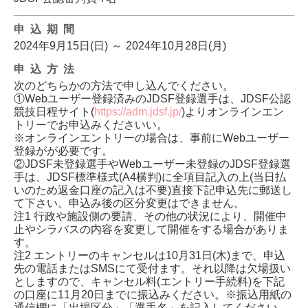
申込期間
2024年9月15日(日)
～
2024年10月28日(月)
申込方法
次のどちらかの方法で申し込んでください。
①Webユーザー登録済みのJDSF登録選手は、JDSF公認
競技日程サイト(
https://adm.jdsf.jp/
)よりオンラインエン
トリーでお申込みくださいい。
※オンラインエントリーの場合は、事前にWebユーザー
登録がが必要です。
②JDSF未登録選手やWebユーザー未登録のJDSF登録選
手は、JDSF標準様式(A4横判)に全項目記入の上(当日払
いのため返金口座の記入は不要)直接下記申込先に郵送し
て下さい。申込み後の区分変更はできません。
注1 行政や施設側の要請、その他の状況により、開催中
止やシラバスの内容を変更して開催をする場合がありま
す。
注2 エントリーのキャンセルは10月31日(木)まで、申込
先の電話またはSMSにて受付ます。それ以降は欠場扱い
としますので、キャンセル料(エントリー手続料)を下記
の口座に11月20日までに振込みください。※振込用紙の
通信欄に「出場区分」「選手名」を記入してください。