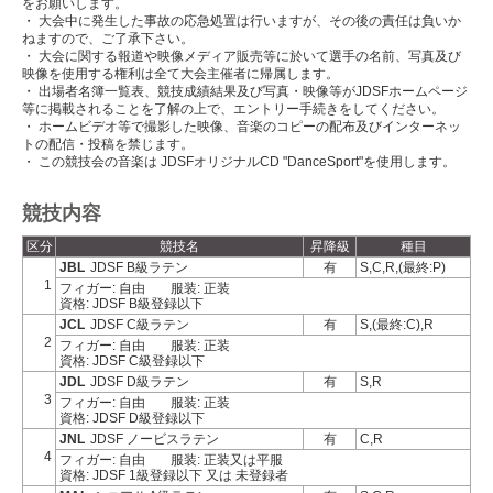
をお願いします。
・ 大会中に発生した事故の応急処置は行いますが、その後の責任は負いか
ねますので、ご了承下さい。
・ 大会に関する報道や映像メディア販売等に於いて選手の名前、写真及び
映像を使用する権利は全て大会主催者に帰属します。
・ 出場者名簿一覧表、競技成績結果及び写真・映像等がJDSFホームページ
等に掲載されることを了解の上で、エントリー手続きをしてください。
・ ホームビデオ等で撮影した映像、音楽のコピーの配布及びインターネッ
トの配信・投稿を禁じます。
・ この競技会の音楽は JDSFオリジナルCD "DanceSport"を使用します。
競技内容
区分
競技名
昇降級
種目
JBL
JDSF B級ラテン
有
S,C,R,(最終:P)
1
フィガー: 自由
服装: 正装
資格: JDSF B級登録以下
JCL
JDSF C級ラテン
有
S,(最終:C),R
2
フィガー: 自由
服装: 正装
資格: JDSF C級登録以下
JDL
JDSF D級ラテン
有
S,R
3
フィガー: 自由
服装: 正装
資格: JDSF D級登録以下
JNL
JDSF ノービスラテン
有
C,R
4
フィガー: 自由
服装: 正装又は平服
資格: JDSF 1級登録以下 又は 未登録者