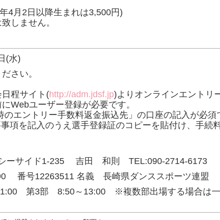
3年4月2日以降生まれは3,500円)
は致しません。
日(水)
ください。
会日程サイト(
http://adm.jdsf.jp
)よりオンラインエントリ
にWebユーザー登録が必要です。
時のエントリー手数料返金振込先」の口座の記入が必須
必要事項を記入のうえ選手登録証のコピーを貼付け、手続
ーサイド1-235 吉田 和則 TEL:090-2714-6173
90 番号12263511 名義 長崎県ダンススポーツ連盟
:50～11:00 第3部 8:50～13:00 ※複数部出場