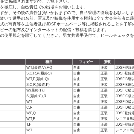
HPに掲載されますので、ご覧下さい。
認を徹底し、自己責任での出場をお願いします。
ますが、その後の責任は負いかねますので、自己管理の徹底をお願いしま
に於いて選手の名前、写真及び映像を使用する権利は全て大会主催者に
彰式の写真等を主催者及びJDSFホームページ等に掲載されることを了
コピーの配布及びインターネットの配信・投稿を禁じます。
場の使用規定を順守してください。男女共選手受付で、ヒールチェック
種目
フィガー
服装
W,T,(最終:V),F,Q
自由
正装
JDSF登録
S,C,R,P,(最終:J)
自由
正装
JDSF登録
W,T,F,(最終:Q)
自由
正装
JDSF B
S,C,R,(最終:P)
自由
正装
JDSF B
W,(最終:T),F
自由
正装
JDSF C
S,(最終:C),R
自由
正装
JDSF C
W,T
自由
正装
JDSF D
C,R
自由
正装
JDSF D
W,F,Q
自由
正装
JDSF登録
W,T,F
自由
正装
シニアⅡB
T,F
自由
正装
JDSF登録
W,T
自由
正装
シニアⅢB