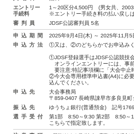
エントリー
1～20区分4,500円 (男女共、200
手続料
※エントリー手続き料の払い戻し
審判員
JDSF公認審判員 5名
申込期間
2025年9月4日(木)
～
2025年11月5
申込方法
①又は、②のどちらかでお申込み
①JDSF登録選手はJDSF公認競技
オンラインエントリーには、事前
要注意:特記事項欄に「大会中止
②今大会専用標準申込書(A4)に
込んでください。
申込先
大会事務局
〒859-0407 長崎県諌早市多良見町シ
振込先
ゆうちょ銀行(普通預金) 記号176
選手受付
第1部 8:50～9:30 第2部 8
こちらで指定致します。