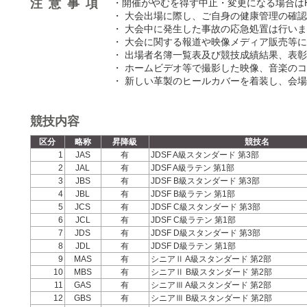
注意事項
・開催がやむを得ず中止・変更になる場合は
・ 大会出場に際し、ご自身の健康管理の確
・ 大会中に発生した事故の応急処置は行い
・ 大会に関する報道や映像メディア販売等
・ 出場者名簿一覧表及び競技成績結果、表
・ ホームビデオ等で撮影した映像、音楽の
・ 新しい革製のヒールカバーを着装し、会
競技内容
区分
略称
昇降級
競技名
1
JAS
有
JDSF A級スタンダード 第3部
2
JAL
有
JDSF A級ラテン 第1部
3
JBS
有
JDSF B級スタンダード 第3部
4
JBL
有
JDSF B級ラテン 第1部
5
JCS
有
JDSF C級スタンダード 第3部
6
JCL
有
JDSF C級ラテン 第1部
7
JDS
有
JDSF D級スタンダード 第3部
8
JDL
有
JDSF D級ラテン 第1部
9
MAS
有
シニアⅡ A級スタンダード 第2部
10
MBS
有
シニアⅡ B級スタンダード 第2部
11
GAS
有
シニアⅢ A級スタンダード 第2部
12
GBS
有
シニアⅢ B級スタンダード 第2部