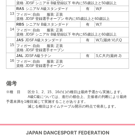
資格: JDSF シニアⅢ B級登録以下 年内に55歳以上と50歳以上
RAS
シニアⅣ A級スタンダード
有
W,F
13
フィガー: 自由
服装: 正装
資格: JDSF 登録選手オープン 年内に65歳以上と60歳以上
RBS
シニアⅣ B級スタンダード
有
W,T
14
フィガー: 自由
服装: 正装
資格: JDSF シニアⅣ B級登録以下 年内に65歳以上と60歳以上
JAS
JDSF A級スタンダード
有
W,T,(最終:V),F,Q
15
フィガー: 自由
服装: 正装
資格: JDSF 登録選手オープン
JAL
JDSF A級ラテン
有
S,C,R,P,(最終:J)
16
フィガー: 自由
服装: 正装
資格: JDSF 登録選手オープン
備考
※種 目 区分 1、2、15、16の( )の種目は最終予選から実施します。
A級C級については、進行の都合上、主催者の判断により最終
予選未満を1種目減じて実施することがあります。
減じる種目はタイムテーブル開示の時点で発表します。
JAPAN DANCESPORT FEDERATION