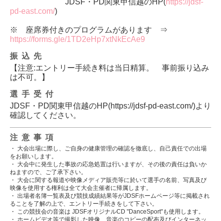
JDSF・PD関東甲信越のHP(
https://jdsf-
pd-east.com/
)
※ 座席券付きのプログラムがあります ⇒
https://forms.gle/1TD2eHp7xtNkEcAe9
振込先
【注意:エントリー手続き料は当日精算。 事前振り込み
は不可。】
選手受付
JDSF・PD関東甲信越のHP(https://jdsf-pd-east.com/)より
確認してください。
注意事項
・ 大会出場に際し、ご自身の健康管理の確認を徹底し、自己責任での出場
をお願いします。
・ 大会中に発生した事故の応急処置は行いますが、その後の責任は負いか
ねますので、ご了承下さい。
・ 大会に関する報道や映像メディア販売等に於いて選手の名前、写真及び
映像を使用する権利は全て大会主催者に帰属します。
・ 出場者名簿一覧表及び競技成績結果等がJDSFホームページ等に掲載され
ることを了解の上で、エントリー手続きをして下さい。
・ この競技会の音楽は JDSFオリジナルCD "DanceSport"も使用します。
・ ホームビデオ等で撮影した映像、音楽のコピーの配布及びインターネッ