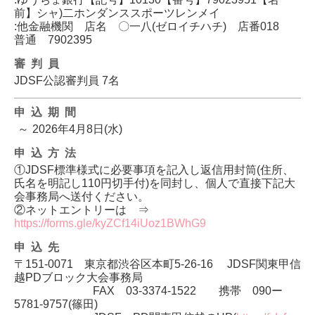
前】シャ)二ホンダンススポーツレンメイ
:他金融機関 店名 〇一八(ゼロイチハチ) 店番018
普通 7902395
審判員
JDSF公認審判員 7名
申込期間
～
2026年4月8日(水)
申込方法
①JDSF標準様式に必要事項を記入し返信用封筒(住所、
氏名を明記し110円切手付)を同封し、個人で直接下記大
会事務局へ送付ください。
②ネットエントリーは ⇒
https://forms.gle/kyZCf14iUoz1BWhG9
申込先
〒151-0071 東京都渋谷区本町5-26-16 JDSF関東甲信
越PDブロック大会事務局
FAX 03-3374-1522 携帯 090ー
5781-9757(篠田)