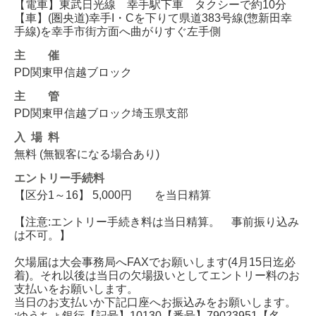
【電車】東武日光線 幸手駅下車 タクシーで約10分
【車】(圏央道)幸手I・Cを下りて県道383号線(惣新田幸
手線)を幸手市街方面へ曲がりすぐ左手側
主催
PD関東甲信越ブロック
主管
PD関東甲信越ブロック埼玉県支部
入場料
無料 (無観客になる場合あり)
エントリー
手続料
【区分1～16】 5,000円 を当日精算
【注意:エントリー手続き料は当日精算。 事前振り込み
は不可。】
欠場届は大会事務局へFAXでお願いします(4月15日迄必
着)。それ以後は当日の欠場扱いとしてエントリー料のお
支払いをお願いします。
当日のお支払いか下記口座へお振込みをお願いします。
:ゆうちょ銀行【記号】10130【番号】79023951【名