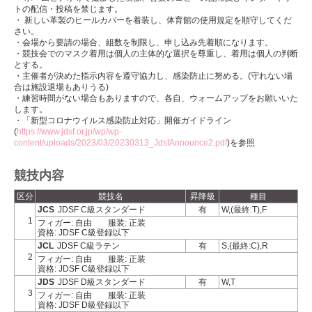
トの配信・投稿を禁じます。
・ 新しい革製のヒールカバーを着装し、体育館の使用規定を順守してくだ
さい。
・会場から要請の場合、組数を制限し、申し込み先着順になります。
・競技会でのマスク着用は個人の主体的な選択を尊重し、着用は個人の判断
とする。
・主催者が決めた指示内容を遵守協力し、感染防止に努める。(守れない場
合は施設退場もありうる)
・練習時間がない場合もありますので、各自、ウォームアップをお願いいた
します。
・「新型コロナウイルス感染防止対応」開催ガイドライン
(
https://www.jdsf.or.jp/wp/wp-
content/uploads/2023/03/20230313_JdsfAnnounce2.pdf
)を参照
競技内容
区分
競技名
昇降級
種目
JCS
JDSF C級スタンダード
有
W,(最終:T),F
1
フィガー: 自由
服装: 正装
資格: JDSF C級登録以下
JCL
JDSF C級ラテン
有
S,(最終:C),R
2
フィガー: 自由
服装: 正装
資格: JDSF C級登録以下
JDS
JDSF D級スタンダード
有
W,T
3
フィガー: 自由
服装: 正装
資格: JDSF D級登録以下