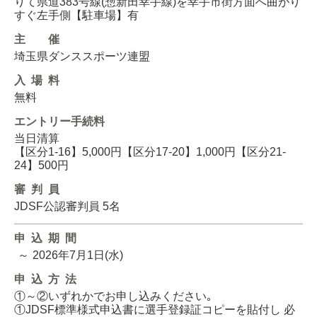
りて県道383号線(惣新田幸手線)を幸手市街方面へ曲がり
すぐ左手側【駐車場】有
主催
埼玉県ダンススポーツ連盟
入場料
無料
エントリー
手続料
当日清算
【区分1-16】5,000円【区分17-20】1,000円【区分21-
24】500円
審判員
JDSF公認審判員 5名
申込期間
～
2026年7月1日(水)
申込方法
①～②いずれかでお申し込みください｡
①JDSF標準様式申込書に選手登録証コピーを貼付し 必