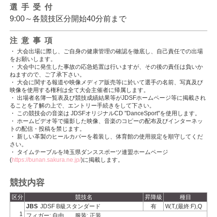
選手受付
9:00～各競技区分開始40分前まで
注意事項
・ 大会出場に際し、ご自身の健康管理の確認を徹底し、自己責任での出場
をお願いします。
・ 大会中に発生した事故の応急処置は行いますが、その後の責任は負いか
ねますので、ご了承下さい。
・ 大会に関する報道や映像メディア販売等に於いて選手の名前、写真及び
映像を使用する権利は全て大会主催者に帰属します。
・ 出場者名簿一覧表及び競技成績結果等がJDSFホームページ等に掲載され
ることを了解の上で、エントリー手続きをして下さい。
・ この競技会の音楽は JDSFオリジナルCD "DanceSport"を使用します。
・ ホームビデオ等で撮影した映像、音楽のコピーの配布及びインターネッ
トの配信・投稿を禁じます。
・ 新しい革製のヒールカバーを着装し、体育館の使用規定を順守してくだ
さい。
・ タイムテーブルを埼玉県ダンススポーツ連盟ホームページ
(
https://bunan.sakura.ne.jp/
)に掲載します。
競技内容
区分
競技名
昇降級
種目
JBS
JDSF B級スタンダード
有
W,T,(最終:F),Q
1
フィガー: 自由
服装: 正装