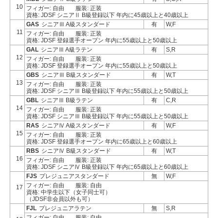
10
フィガー: 自由
服装: 正装
資格: JDSF シニアⅡ B級登録以下 年内に45歳以上と40歳以上
GAS
シニアⅢ A級スタンダード
有
W,F
11
フィガー: 自由
服装: 正装
資格: JDSF 登録選手オープン 年内に55歳以上と50歳以上
GAL
シニアⅢ A級ラテン
有
S,R
12
フィガー: 自由
服装: 正装
資格: JDSF 登録選手オープン 年内に55歳以上と50歳以上
GBS
シニアⅢ B級スタンダード
有
W,T
13
フィガー: 自由
服装: 正装
資格: JDSF シニアⅢ B級登録以下 年内に55歳以上と50歳以上
GBL
シニアⅢ B級ラテン
有
C,R
14
フィガー: 自由
服装: 正装
資格: JDSF シニアⅢ B級登録以下 年内に55歳以上と50歳以上
RAS
シニアⅣ A級スタンダード
有
W,F
15
フィガー: 自由
服装: 正装
資格: JDSF 登録選手オープン 年内に65歳以上と60歳以上
RBS
シニアⅣ B級スタンダード
有
W,T
16
フィガー: 自由
服装: 正装
資格: JDSF シニアⅣ B級登録以下 年内に65歳以上と60歳以上
FJS
プレジュニアスタンダード
無
W,F
フィガー: 自由
服装: 自由
17
資格: 中学生以下（女子同士可）
（JDSF非会員以外も可）
FJL
プレジュニアラテン
無
S,R
フィガー: 自由
服装: 自由