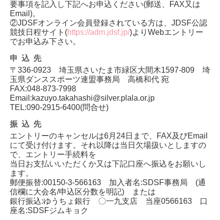
要事項を記入し下記へお申込ください(郵送、FAX又は
Email)。
②JDSFオンライン会員登録されている方は、JDSF公認
競技日程サイト(
https://adm.jdsf.jp/
)よりWebエントリー
でお申込み下さい。
申込先
〒336-0923 埼玉県さいたま市緑区大間木1597-809 埼
玉県ダンススポーツ連盟事務局 高橋和代 宛
FAX:048-873-7998
Email:kazuyo.takahashi@silver.plala.or.jp
TEL:090-2915-6400(問合せ)
振込先
エントリーのキャンセルは6月24日まで、FAX及びEmail
にて受け付けます。それ以降は当日欠場扱いとしますの
で、エントリー手続料を
当日お支払いいただくか又は下記口座へ振込をお願いし
ます。
郵便振替:00150-3-566163 加入者名:SDSF事務局 (通
信欄に大会名/申込区分数を明記) または
銀行振込:ゆうちょ銀行 〇一九支店 当座0566163 口
座名:SDSFジムキョク