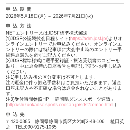
申込期間
2026年5月18日(月)
～
2026年7月21日(火)
申込方法
NETエントリー又はJDSF標準様式郵送
⑴JDSF公認競技会日程サイト(
https://adm.jdsf.jp/
)よりオ
ンラインエントリーでお申込みください。オンラインエ
ントリーの際には特記事項に大会中止時のエントリー手
続料返還先を必ずご記入ください。
⑵JDSF標準様式に選手登録証・振込受領書のコピーを
貼り、中止返金時の口座番号を明記し下記へお申し込み
ください。
注1)申し込み後の区分変更は不可とします。
注2)返金に伴う振込手数料はご負担いただきます。返金
口座未記入や不正確な場合は返金されないことがありま
す。
注3)受付時間参照HP 「静岡県ダンススポーツ連盟」
(
http://shizuokadsc.sports.coocan.jp/sdsf/compe.html
)
申込先
〒420-0885 静岡県静岡市葵区大岩町2-48-106 植田英
之 TEL:090-9175-1065