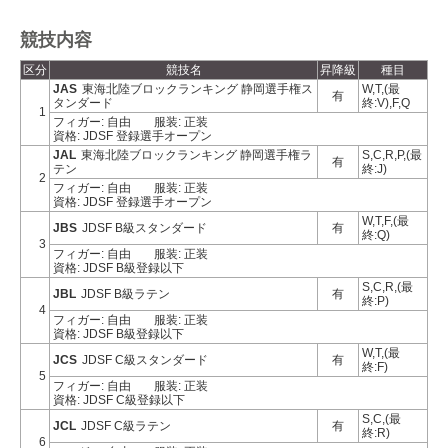
競技内容
区分
競技名
昇降級
種目
JAS
東海北陸ブロックランキング 静岡選手権ス
W,T,(最
有
タンダード
終:V),F,Q
1
フィガー: 自由
服装: 正装
資格: JDSF 登録選手オープン
JAL
東海北陸ブロックランキング 静岡選手権ラ
S,C,R,P,(最
有
テン
終:J)
2
フィガー: 自由
服装: 正装
資格: JDSF 登録選手オープン
W,T,F,(最
JBS
JDSF B級スタンダード
有
終:Q)
3
フィガー: 自由
服装: 正装
資格: JDSF B級登録以下
S,C,R,(最
JBL
JDSF B級ラテン
有
終:P)
4
フィガー: 自由
服装: 正装
資格: JDSF B級登録以下
W,T,(最
JCS
JDSF C級スタンダード
有
終:F)
5
フィガー: 自由
服装: 正装
資格: JDSF C級登録以下
S,C,(最
JCL
JDSF C級ラテン
有
終:R)
6