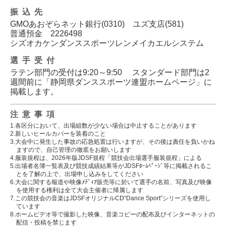
振込先
GMOあおぞらネット銀行(0310) ユズ支店(581)
普通預金 2226498
シズオカケンダンススポーツレンメイカエルシステム
選手受付
ラテン部門の受付は9:20～9:50 スタンダード部門は2
週間前に「静岡県ダンススポーツ連盟ホームページ」に
掲載します。
注意事項
1.各区分において、出場組数が少ない場合は中止することがあります
2.新しいヒールカバーを装着のこと
3.大会中に発生した事故の応急処置は行いますが、その後は責任を負いかね
ますので、自己管理の徹底をお願いします
4.服装規程は、2026年版JDSF規程「競技会出場選手服装規程」による
5.出場者名簿一覧表及び競技成績結果等がJDSFﾎｰﾑﾍﾟｰｼﾞ等に掲載されるこ
とを了解の上で、出場申し込みをしてください
6.大会に関する報道や映像ﾒﾃﾞｨｱ販売等に於いて選手の名前、写真及び映像
を使用する権利は全て大会主催者に帰属します
7.この競技会の音楽はJDSFオリジナルCD“Dance Sport”シリーズを使用し
ています
8.ホームビデオ等で撮影した映像、音楽コピーの配布及びインターネットの
配信・投稿を禁じます