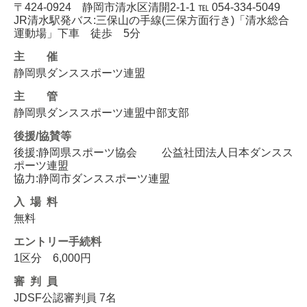
〒424-0924 静岡市清水区清開2-1-1 ℡ 054-334-5049
JR清水駅発バス:三保山の手線(三保方面行き)「清水総合
運動場」下車 徒歩 5分
主催
静岡県ダンススポーツ連盟
主管
静岡県ダンススポーツ連盟中部支部
後援/協賛等
後援:静岡県スポーツ協会 公益社団法人日本ダンスス
ポーツ連盟
協力:静岡市ダンススポーツ連盟
入場料
無料
エントリー
手続料
1区分 6,000円
審判員
JDSF公認審判員 7名