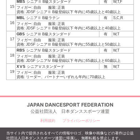
MBS
シニアⅡ B級スタンダード
有
W,T,F
15
フィガー: 自由
服装: 正装
資格: JDSF シニアⅡ B級登録以下 年内に45歳以上と40歳以上
MBL
シニアⅡ B級ラテン
有
S,C,R
16
フィガー: 自由
服装: 正装
資格: JDSF シニアⅡ B級登録以下 年内に45歳以上と40歳以上
GBS
シニアⅢ B級スタンダード
有
W,T
17
フィガー: 自由
服装: 正装
資格: JDSF シニアⅢ B級登録以下 年内に55歳以上と50歳以上
RBS
シニアⅣ B級スタンダード
有
W,T
18
フィガー: 自由
服装: 正装
資格: JDSF シニアⅣ B級登録以下 年内に65歳以上と60歳以上
XⅤS
シニアⅤスタンダード
無
W,T
19
フィガー: 自由
服装: 正装
資格: リーダー、パートナーいずれも年内に70歳以上
JAPAN DANCESPORT FEDERATION
公益社団法人 日本ダンススポーツ連盟
利用規約
プライバシーポリシー
当サイト内で提供されるすべての情報やロゴ、映像や画像などの著作は公益
社団法人日本ダンススポーツ連盟に帰属し、無断転載を禁止します。