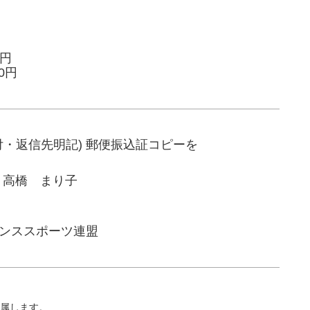
0円
0円
付・返信先明記) 郵便振込証コピーを
部 高橋 まり子
ダンススポーツ連盟
帰属します。