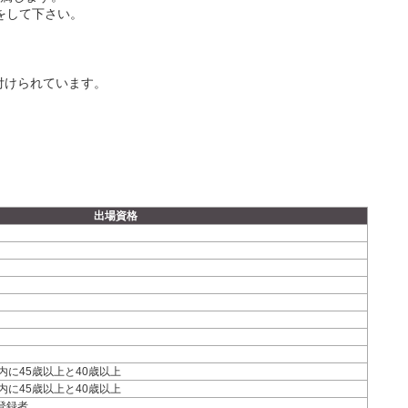
をして下さい。
務付けられています。
出場資格
年内に45歳以上と40歳以上
年内に45歳以上と40歳以上
未登録者