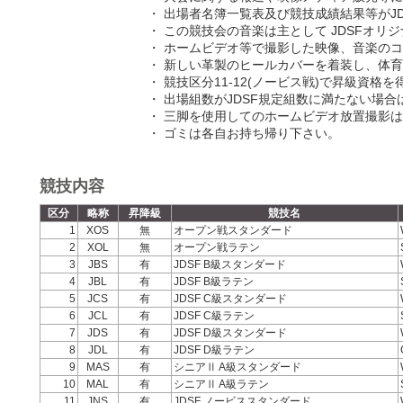
・ 出場者名簿一覧表及び競技成績結果等がJ
・ この競技会の音楽は主として JDSFオリジナル
・ ホームビデオ等で撮影した映像、音楽の
・ 新しい革製のヒールカバーを着装し、体
・ 競技区分11-12(ノービス戦)で昇級資
・ 出場組数がJDSF規定組数に満たない場
・ 三脚を使用してのホームビデオ放置撮影
・ ゴミは各自お持ち帰り下さい。
競技内容
区分
略称
昇降級
競技名
1
XOS
無
オープン戦スタンダード
2
XOL
無
オープン戦ラテン
3
JBS
有
JDSF B級スタンダード
4
JBL
有
JDSF B級ラテン
5
JCS
有
JDSF C級スタンダード
6
JCL
有
JDSF C級ラテン
7
JDS
有
JDSF D級スタンダード
8
JDL
有
JDSF D級ラテン
9
MAS
有
シニアⅡ A級スタンダード
10
MAL
有
シニアⅡ A級ラテン
11
JNS
有
JDSF ノービススタンダード