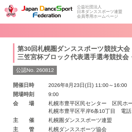
公益社団法人
日本ダンススポーツ連盟
会員専用ホームページ
第30回札幌圏ダンススポーツ競技大会
三笠宮杯ブロック代表選手選考競技会
公認No. 260812
開催日時
2026年8月23日(日) 11:00～16:00
開場時刻
9:00
会場
札幌市豊平区民センター 区民ホ
札幌市豊平区平岸6条10丁目 電話 01
主催
札幌圏ダンススポーツ連盟
主管
札幌ダンススポーツ協会