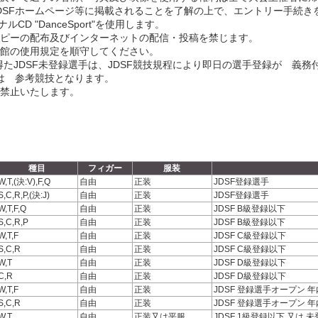
DSFホームページ等に掲載されることを了解の上で、エントリー手続き
CD "DanceSport"を使用します。
コピーの配布及びインターネットの配信・投稿を禁じます。
育館の使用規定を順守してください。
格を得たJDSF未登録選手は、JDSF競技規程により即日の選手登録が 義
合は 参考競技となります。
は禁止いたします。
種目
フィガー
服装
W,T,(決:V),F,Q
自由
正装
JDSF登録選手
S,C,R,P,(決:J)
自由
正装
JDSF登録選手
W,T,F,Q
自由
正装
JDSF B級登録以下
S,C,R,P
自由
正装
JDSF B級登録以下
W,T,F
自由
正装
JDSF C級登録以下
S,C,R
自由
正装
JDSF C級登録以下
W,T
自由
正装
JDSF D級登録以下
C,R
自由
正装
JDSF D級登録以下
W,T,F
自由
正装
JDSF 登録選手オープン 
S,C,R
自由
正装
JDSF 登録選手オープン 
W,T
自由
正装又は平服
JDSF 1級登録以下 又は 