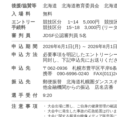
後援/協賛等
北海道 北海道教育委員会 北海
入場料
無料
エントリー
競技区分 1~14 5,000円 競技区分
手続料
競技区分 15~18 3,000円 (リ
審判員
JDSF公認審判員 5名
申込期間
2026年6月1日(月)
～
2026年8月1日
申込方法
必要事項を明記したエントリーシート
同封し、下記申込先にお送りくだ
申込先
〒062-0936 札幌市豊平区平岸
携帯 090-6996-0240 FAX(011)24
振込先
郵便振替 北海道札幌圏ダンススポーツ連
他金融機関からの振込 店名店番 9
選手受付
9:20
注意事項
・ 大会出場に際し、ご自身の健康管理の確
・ 大会中に発生した事故の応急処置は行い
・ 大会に関する報道や映像メディア販売等