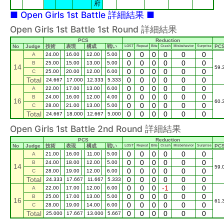
府
■ Open Girls 1st Battle 詳細結果 ■
Open Girls 1st Battle 1st Round 詳細結果
PCS
Reduction
No
Judge
技術
表現
構成
戦い
PC
LOST
Repeat
Bite
Crash
Misbehavior
Surprise
0
0
0
0
0
0
A
24.00
16.00
12.00
5.00
0
0
0
0
0
0
B
25.00
15.00
13.00
5.00
14
59.
0
0
0
0
0
0
C
25.00
20.00
12.00
6.00
Total
0
0
0
0
0
0
24.667
17.000
12.333
5.333
0
0
0
0
0
0
A
22.00
17.00
13.00
6.00
0
0
0
0
0
0
B
24.00
16.00
12.00
4.00
16
60.
0
0
0
0
0
0
C
28.00
21.00
13.00
5.00
Total
0
0
0
0
0
0
24.667
18.000
12.667
5.000
Open Girls 1st Battle 2nd Round 詳細結果
PCS
Reduction
No
Judge
技術
表現
構成
戦い
PC
LOST
Repeat
Bite
Crash
Misbehavior
Surprise
0
0
0
0
0
0
A
21.00
16.00
11.00
5.00
0
0
0
0
0
0
B
24.00
18.00
12.00
5.00
14
59.
0
0
0
0
0
0
C
28.00
19.00
12.00
6.00
Total
0
0
0
0
0
0
24.333
17.667
11.667
5.333
0
0
0
-1
0
0
A
22.00
17.00
12.00
6.00
0
0
0
0
0
0
B
25.00
17.00
13.00
5.00
16
61.
0
0
0
0
0
0
C
28.00
19.00
14.00
6.00
Total
0
0
0
0
0
0
25.000
17.667
13.000
5.667