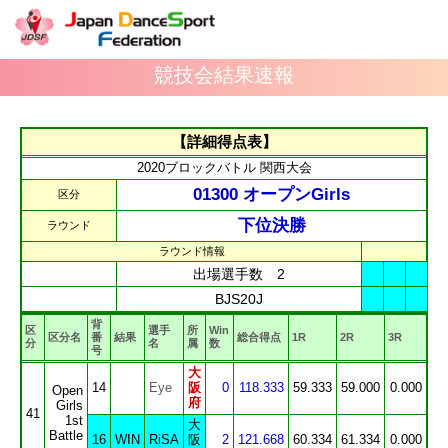
競技会結果速報
【詳細得点表】
2020ブロックバトル 関西大会
01300 オープンGirls
区分
下位決勝
ラウンド
ラウンド情報
出場選手数 2
BJS20J
背
区
選手
所
Win
区分名
番
結果
総合得点
1R
2R
3R
分
名
属
数
号
大
14
Eye
阪
0
118.333
59.333
59.000
0.000
Open
府
Girls
41
1st
大
Battle
16
WIN
RiSA
阪
2
121.668
60.334
61.334
0.000