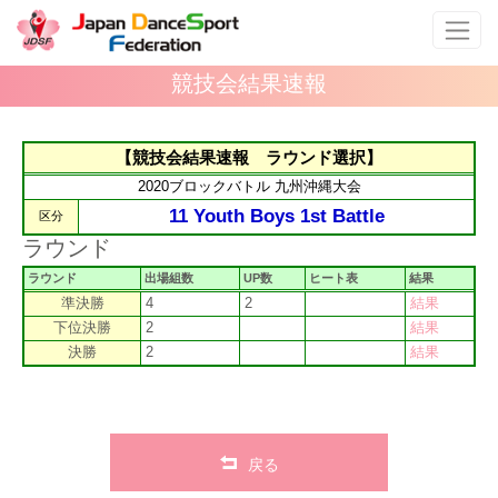
競技会結果速報
【競技会結果速報 ラウンド選択】
2020ブロックバトル 九州沖縄大会
11 Youth Boys 1st Battle
区分
ラウンド
ラウンド
出場組数
UP数
ヒート表
結果
準決勝
4
2
結果
下位決勝
2
結果
決勝
2
結果
戻る