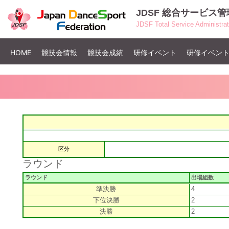
JDSF 総合サービス
JDSF
Total Service
Adm
inistr
(current)
HOME
競技会情報
競技会成績
研修イベント
研修イベン
区分
ラウンド
ラウンド
出場組数
準決勝
4
下位決勝
2
決勝
2