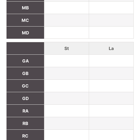
MB
MC
MD
St
La
GA
GB
GC
GD
RA
RB
RC