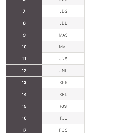
7
JDS
8
JDL
9
MAS
10
MAL
11
JNS
12
JNL
13
XRS
14
XRL
15
FJS
16
FJL
17
FOS