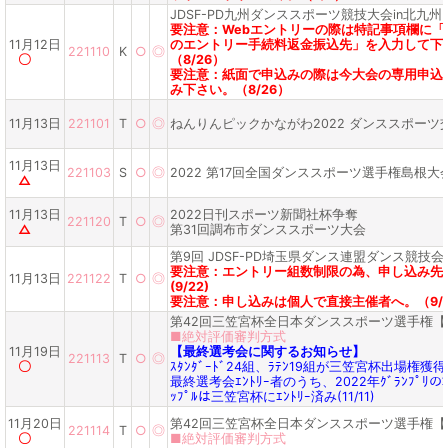
JDSF-PD九州ダンススポーツ競技大会in北九州
要注意：Webエントリーの際は特記事項欄に「
11月12日
のエントリー手続料返金振込先」を入力して下
221110
K
○
◎
〇
（8/26）
要注意：紙面で申込みの際は今大会の専用申込
み下さい。（8/26）
11月13日
221101
T
○
◎
ねんりんピックかながわ2022 ダンススポーツ
11月13日
221103
S
○
◎
2022 第17回全国ダンススポーツ選手権島根大
△
11月13日
2022日刊スポーツ新聞社杯争奪
221120
T
○
◎
△
第31回調布市ダンススポーツ大会
第9回 JDSF-PD埼玉県ダンス連盟ダンス競技会
要注意：エントリー組数制限の為、申し込み先
11月13日
221122
T
○
◎
(9/22)
要注意：申し込みは個人で直接主催者へ。（9/2
第42回三笠宮杯全日本ダンススポーツ選手権【
■絶対評価審判方式
11月19日
【最終選考会に関するお知らせ】
221113
T
○
◎
〇
ｽﾀﾝﾀﾞｰﾄﾞ24組、ﾗﾃﾝ19組が三笠宮杯出場権獲得
最終選考会ｴﾝﾄﾘｰ者のうち、2022年ｸﾞﾗﾝﾌﾟﾘ
ｯﾌﾟﾙは三笠宮杯にｴﾝﾄﾘｰ済み(11/11)
11月20日
第42回三笠宮杯全日本ダンススポーツ選手権【
221114
T
○
◎
〇
■絶対評価審判方式