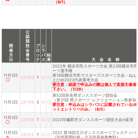
（9/1）
公
認
競
開
技
ブ
シ
催
会
ロ
ラ
月
番
ッ
バ
結
日
号
ク
ス
果
大 会 名 称
2022年 横浜市民スポーツ大会 第23回横浜市
ーツ選手権
11月3日
第19回横浜市民マスターズスポーツ大会・ねん
221102
T
○
◎
〇
えひめ2023代表選考大会
要注意：紙面で申込みの際は個人で直接主催者
下さい。（7/29）
第52回奈良県ダンススポーツ競技会
（第31回 県スポーツ･レクリエーション祭参加
11月3日
221105
S
○
◎
要注意：申込みはシラバスに記載されているUR
ットエントリーのみ。（8/5）
11月3日
221106
T
○
◎
2022印旛郡市ダンススポーツ競技大会in富里
〇
11月3日
2022 第18回立川ダンススポーツフェスティバ
221112
T
○
◎
△
［読売新聞社杯・立川市長杯争奪戦］