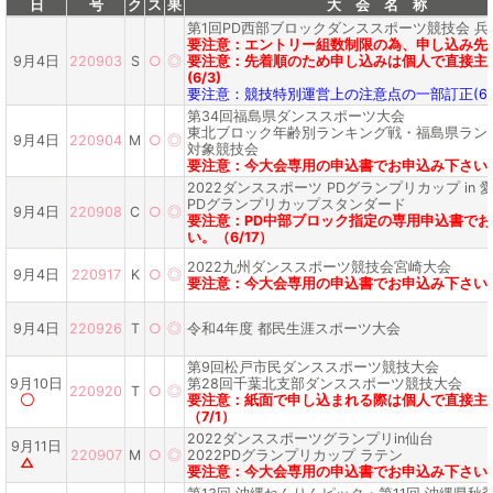
日
号
ク
ス
果
大 会 名 称
第1回PD西部ブロックダンススポーツ競技会 兵
要注意：エントリー組数制限の為、申し込み先着順
9月4日
220903
S
○
◎
要注意：先着順のため申し込みは個人で直接主
(6/3)
要注意：競技特別運営上の注意点の一部訂正(6/1
第34回福島県ダンススポーツ大会
東北ブロック年齢別ランキング戦・福島県ラン
9月4日
220904
M
○
◎
対象競技会
要注意：今大会専用の申込書でお申込み下さい。
2022ダンススポーツ PDグランプリカップ in 
PDグランプリカップスタンダード
9月4日
220908
C
○
◎
要注意：PD中部ブロック指定の専用申込書で
い。（6/17）
2022九州ダンススポーツ競技会宮崎大会
9月4日
220917
K
○
◎
要注意：今大会専用の申込書でお申込み下さい。
9月4日
220926
T
○
◎
令和4年度 都民生涯スポーツ大会
第9回松戸市民ダンススポーツ競技大会
9月10日
第28回千葉北支部ダンススポーツ競技大会
220920
T
○
◎
〇
要注意：紙面で申し込まれる際は個人で直接主
（7/1）
2022ダンススポーツグランプリin仙台
9月11日
220907
M
○
◎
2022PDグランプリカップ ラテン
△
要注意：今大会専用の申込書でお申込み下さい。