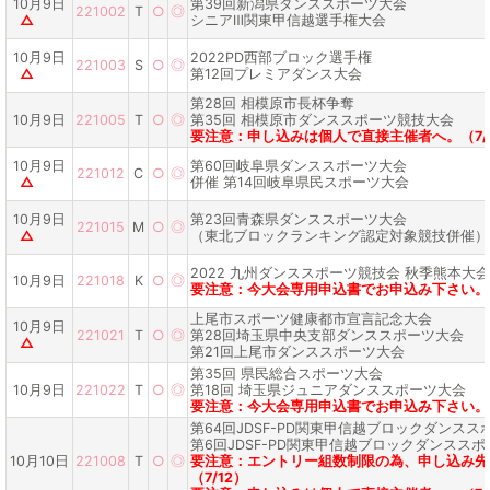
10月9日
第39回新潟県ダンススポーツ大会
221002
T
○
◎
△
シニアⅢ関東甲信越選手権大会
10月9日
2022PD西部ブロック選手権
221003
S
○
◎
△
第12回プレミアダンス大会
第28回 相模原市長杯争奪
10月9日
221005
T
○
◎
第35回 相模原市ダンススポーツ競技大会
要注意：申し込みは個人で直接主催者へ。（7/
10月9日
第60回岐阜県ダンススポーツ大会
221012
C
○
◎
△
併催 第14回岐阜県民スポーツ大会
10月9日
第23回青森県ダンススポーツ大会
221015
M
○
◎
△
（東北ブロックランキング認定対象競技併催）
2022 九州ダンススポーツ競技会 秋季熊本大会
10月9日
221018
K
○
◎
要注意：今大会専用申込書でお申込み下さい。（
上尾市スポーツ健康都市宣言記念大会
10月9日
221021
T
○
◎
第28回埼玉県中央支部ダンススポーツ大会
△
第21回上尾市ダンススポーツ大会
第35回 県民総合スポーツ大会
10月9日
221022
T
○
◎
第18回 埼玉県ジュニアダンススポーツ大会
要注意：今大会専用申込書でお申込み下さい。（
第64回JDSF-PD関東甲信越ブロックダンス
第6回JDSF-PD関東甲信越ブロックダンスス
10月10日
221008
T
○
◎
要注意：エントリー組数制限の為、申し込み先
（7/12）