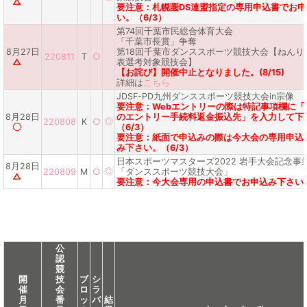
△
要注意：札幌圏DS連盟指定の専用申込書でお
い。（6/3）
第74回千葉市民総合体育大会
「千葉市長賞」争奪
8月27日
第18回千葉市ダンススポーツ競技大会【ねんり
220811
T
○
△
表選考対象競技会】
【お詫び】開催中止となりました。(8/15)
詳細は
こちら
JDSF-PD九州ダンススポーツ競技大会in宗像
要注意：Webエントリーの際は特記事項欄に「
8月28日
のエントリー手続料返金振込先」を入力して下
220808
K
○
◎
〇
（6/3）
要注意：紙面で申込みの際は今大会の専用申込
み下さい。（6/3）
日本スポーツマスターズ2022 岩手大会記念事
8月28日
220809
M
○
◎
「ダンススポーツ競技大会」
△
要注意：今大会専用の申込書でお申込み下さい。
公
認
競
開
技
ブ
シ
催
会
ロ
ラ
月
番
ッ
バ
結