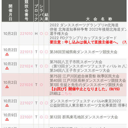
競
開
技
ブ
シ
催
会
ロ
ラ
月
番
ッ
バ
結
日
号
ク
ス
果
大 会 名 称
2022 ダンススポーツグランプリin北海道
併催 北海道知事杯争奪 2022年後期北海道ダ
10月2日
221010
H
○
◎
選手権大会
2022 PDグランプリカップスタンダード
要注意：申し込みは個人で直接主催者へ。（7/
10月2日
221013
T
○
◎
第38回茨城県南ダンススポーツ競技大会
△
第76回八王子市民スポーツ大会
10月2日
221024
T
○
◎
（第13回ダンススポーツフェスティバル in 八
△
第34回八王子市ダンススポーツ大会
第75回 江戸川区総合体育祭 秋季区民大会
第40回 江戸川区長杯ダンススポーツ競技大会
10月2日
221026
T
○
第1回 生徒と先生のダンススポーツ競技大会
△
【お詫び】開催中止となりました。(9/15)
詳細は
こちら
10月2日
ダンススポーツフェスティバルin東京2022
221027
T
○
◎
△
公益財団法人東京都スポーツ文化事業団 理事
10月9日
221001
T
○
◎
第12回 群馬東毛地区ダンススポーツ大会
△