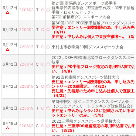
第21回 群馬県ダンススポーツ選手権
6月12日
群馬県代表選考会（都道府県代表・関東甲信越
220603
T
○
◎
△
手権・ねんりんピック）
第7回 前橋市ダンススポーツ大会
第60回JDSF-PD関東甲信越ブロックダンスス
要注意：エントリー組数制限の為、申し込み先
6月12日
220604
T
○
◎
（3/11）
要注意：申し込みは個人で直接主催者へ。（3/1
6月12日
220612
T
○
◎
東村山市春季第39回ダンススポーツ大会
△
2022 JDSF-PD東海北陸ブロックダンススポーツ
岐阜
6月12日
220614
C
○
◎
要注意：PD中部ブロック指定の専用申込書で
い。（4/8）
第92回兵庫県ダンススポーツ競技大会
要注意：エントリー組数制限の為、申し込み先
6月12日
220615
S
○
◎
ントリー200組限定。（4/22）
要注意：先着順のため申し込みは個人で直接主
（4/22）
第3回神奈川県ジュニアダンススポーツ大会
（ジュニアアスリートランキング対象競技会）
6月12日
220619
T
○
◎
要注意：申込みはシラバスに記載されているUR
ットエントリーのみ。（5/9）
2022三重県ダンススポーツ選手権大会
6月19日
220608
C
○
◎
要注意：三重県DS連盟指定の専用申込書でお
△
い。（3/25）