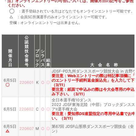
注）オンラインエントリーの可否については、開催月日の記号をご参照
ください。
◯ ：選手登録されている方はどなたでもオンラインエントリー可能です。
△ ：会員SC所属選手のみオンラインエントリー可能です。
空欄：オンラインエントリーは出来ません。
公
認
競
開
技
ブ
シ
催
会
ロ
ラ
月
番
ッ
バ
結
日
号
ク
ス
果
大 会 名 称
JDSF-PD九州ダンススポーツ競技大会 in 吉野
要注意：Webエントリーの際は特記事項欄に「
6月5日
のエントリー手続料返金振込先」を入力して下
220601
K
○
◎
〇
（3/11）
要注意：紙面で申込みの際は今大会専用の申込
み下さい。（3/11）
全日本選手権10ダンス
2022 JDSF東海北陸（中部）ブロックダンスス
6月5日
220602
C
○
◎
アⅡ選手権大会
要注意：愛知県DS連盟指定の専用申込書でお
い。（3/11）
6月5日
第67回 JDSF山形県ダンススポーツ競技会（
220607
M
○
◎
△
ン）