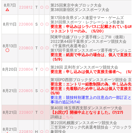
8月7日
第25回東京中央ブロック大会
220812
T
○
◎
△
第38回新宿区ダンススポーツ大会
第17回奈良県ダンス連盟サマー・ゲームズ
第31回県スポーツ・レクレーション祭参加
8月11日
220806
S
○
◎
要注意：申込みはシラバスに記載されているUR
ットエントリーのみ。（5/20）
関東甲信越ブロック選手権シニアⅢ（後期）
2022第44回千葉県ダンススポーツ競技大会
8月13日
《千葉県代表選考会》
220803
T
○
◎
〇
第17回千葉県ダンススポーツ選手権プレジュニ
要注意：紙面で申込みの場合は、個人で直接主
（5/9）
第28回 足利市ダンススポーツ競技大会
8月20日
220804
T
○
◎
要注意：申し込みは個人で直接主催者へ。（5/
第1回PD西部ブロックダンススポーツ競技会 京
要注意：エントリー組数制限の為、申し込み先着順
要注意：先着順のため申し込みは個人で直接主
8月21日
220805
S
○
◎
(5/9)
要注意：競技特別運営上の注意点の一部訂正と
事項の追記(6/14)
第40回 埼玉県西支部ダンススポーツ大会
8月21日
220807
T
○
【お詫び】開催中止となりました。(7/27)
詳細は
こちら
第22回札幌圏ダンススポーツ競技大会
三笠宮杯ブロック代表選考競技会・ブロックラ
8月21日
220810
H
○
◎
象競技会