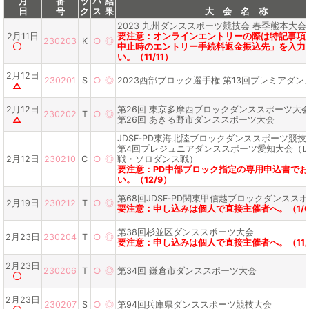
月
番
ッ
バ
結
日
号
ク
ス
果
大 会 名 称
2023 九州ダンススポーツ競技会 春季熊本大会
2月11日
要注意：オンラインエントリーの際は特記事項
230203
K
○
◎
〇
中止時のエントリー手続料返金振込先」を入力
い。（11/11）
2月12日
230201
S
○
◎
2023西部ブロック選手権 第13回プレミアダン
△
2月12日
第26回 東京多摩西ブロックダンススポーツ大
230202
T
○
◎
△
第26回 あきる野市ダンススポーツ大会
JDSF‐PD東海北陸ブロックダンススポーツ競技
第4回プレジュニアダンススポーツ愛知大会（
2月12日
230210
C
○
◎
戦・ソロダンス戦）
要注意：PD中部ブロック指定の専用申込書で
い。（12/9）
第68回JDSF‐PD関東甲信越ブロックダンスス
2月19日
230212
T
○
◎
要注意：申し込みは個人で直接主催者へ。（1/
第38回杉並区ダンススポーツ大会
2月23日
230204
T
○
◎
要注意：申し込みは個人で直接主催者へ。（11/
2月23日
230206
T
○
◎
第34回 鎌倉市ダンススポーツ大会
〇
2月23日
230207
S
○
◎
第94回兵庫県ダンススポーツ競技大会