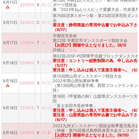
第13回 沖縄ねんりんピック・第11回 沖縄県秋
9月11日
220910
K
○
◎
ポーツ競技会
△
兼「2023年ねんりんピック愛媛大会」代表選
第76回沼津スポーツ祭・第25回沼津市民ダン
会
9月11日
220913
C
○
◎
要注意：静岡県版の専用申込書でお申込み下さ
（6/17）
宇都宮市長杯
第22回 宇都宮市ダンススポーツ競技大会
9月17日
220914
T
○
【お詫び】開催中止となりました。(8/1)
詳細は
こちら
第62回JDSF‐PD関東甲信越ブロックダンスス
要注意：エントリー組数制限の為、申し込み先
9月18日
220902
T
○
◎
（5/27）
要注意：申し込みは個人で直接主催者へ。（5/2
第15回岡山県ダンススポーツ競技大会
9月18日
2022年岡山県知事杯争奪
220905
S
○
◎
△
（第13回岡山県選手権、西部ブロックランキン
技）
第18回《甲斐路の秋》山梨県ダンススポーツ大会 
田
「富士吉田市長杯争奪」
9月18日
220915
T
○
◎
要注意：申し込みは個人で直接主催者へ。（6/1
要注意：山梨県版の専用申込書でお申込み下さ
（6/17）
2022九州ダンススポーツ競技会秋季鹿児島大
（併催 第75回鹿児島県民体育大会ダンスポー
9月18日
220923
K
○
参
【お詫び】開催中止となりました。(9/15)