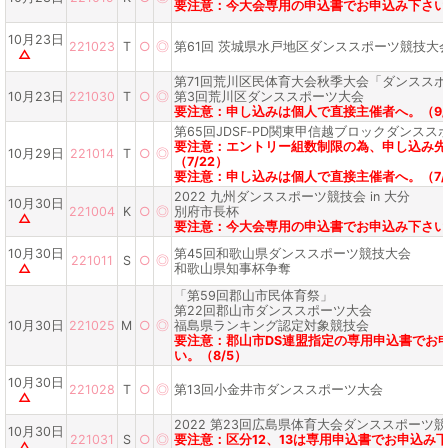
要注意：今大会専用の申込書でお申込み下さい。
10月23日
221023
T
○
◎
第61回 茨城県水戸地区ダンススポーツ競技大
△
第71回荒川区民体育大会秋季大会「ダンスス
10月23日
221030
T
○
◎
第3回荒川区ダンススポーツ大会
要注意：申し込みは個人で直接主催者へ。（9/
第65回JDSF‐PD関東甲信越ブロックダンスス
要注意：エントリー組数制限の為、申し込み先
10月29日
221014
T
○
◎
（7/22）
要注意：申し込みは個人で直接主催者へ。（7/
2022 九州ダンススポーツ競技会 in 大分
10月30日
221004
K
○
◎
別府市長杯
△
要注意：今大会専用の申込書でお申込み下さい。
10月30日
第45回和歌山県ダンススポーツ競技大会
221011
S
○
◎
△
和歌山県知事杯争奪
「第59回郡山市民体育祭」
第22回郡山市ダンススポーツ大会
10月30日
221025
M
○
◎
福島県ランキング認定対象競技会
要注意：郡山市DS連盟指定の専用申込書でお
い。（8/5）
10月30日
221028
T
○
◎
第13回小金井市ダンススポーツ大会
△
2022 第23回広島県体育大会ダンススポーツ
10月30日
221031
S
○
◎
要注意：区分12、13は専用申込書でお申込み
△