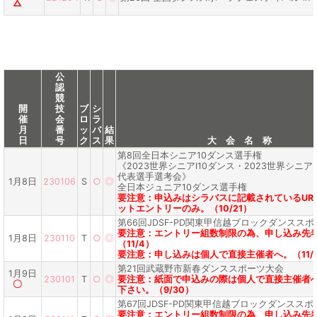
△
公
認
競
開
技
ブ
シ
催
会
ロ
ラ
月
番
ッ
バ
結
日
号
ク
ス
果
大 会 名 称
第8回全日本シニア10ダンス選手権
《2023世界シニアⅠ10ダンス・2023世界シニア
代表選手選考会》
1月8日
230106
S
○
◎
全日本ジュニア10ダンス選手権
要注意：申込みはシラバスに記載されているUR
ットエントリーのみ。（10/21）
第66回JDSF-PD関東甲信越ブロックダンスス
要注意：エントリー組数制限の為、申し込み先
1月8日
230110
T
○
◎
（11/4）
要注意：申し込みは個人で直接主催者へ。（11/
第21回武蔵野市新春ダンススポーツ大会
1月9日
230101
T
○
◎
要注意：紙面で申込みの際は個人で直接主催者
〇
下さい。（9/30）
第67回JDSF-PD関東甲信越ブロックダンスス
要注意：エントリー組数制限の為、申し込み先