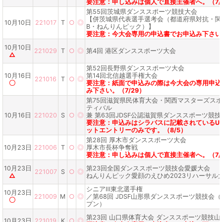
要注意：申し込みは個人で直接主催者へ。（7/
第55回茨城県ダンススポーツ競技大会
【併茨城県代表選手選考会（都道府県対抗・関
10月10日
221017
T
○
◎
B・ねんりんピック）】
要注意：今大会専用の申込書でお申込み下さい。
10月10日
221029
T
○
◎
第4回 港区ダンススポーツ大会
△
第52回長野県ダンススポーツ大会
10月16日
第14回北信越選手権大会
221016
T
○
◎
〇
要注意：紙面で申込みの際は今大会の専用申込
み下さい。（7/29）
第75回滋賀県民体育大会・関西マスターズス
ティバル
10月16日
221020
S
○
◎
兼 第63回JDSF公認滋賀県ダンススポーツ競
要注意：申込みはシラバスに記載されているUR
ットエントリーのみです。（8/5）
第28回 厚木市ダンススポーツ大会
10月23日
221006
T
○
◎
厚木市長杯争奪戦
要注意：申し込みは個人で直接主催者へ。（7/
10月23日
第23回全国ダンススポーツ競技会愛媛大会
221007
S
○
◎
△
ねんりんピック愛顔のえひめ2023リハーサル
シニアⅢ東北選手権
10月23日
221009
M
○
◎
／第68回 JDSF山形県ダンススポーツ競技会
〇
プン）
第23回 山口県体育大会 ダンススポーツ競技
10月23日
221019
K
○
◎