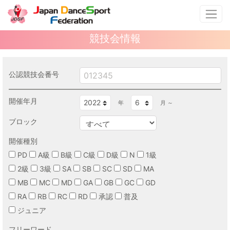
競技会情報
公認競技会番号
開催年月
年
月 ～
ブロック
開催種別
PD
A級
B級
C級
D級
N
1級
2級
3級
SA
SB
SC
SD
MA
MB
MC
MD
GA
GB
GC
GD
RA
RB
RC
RD
承認
普及
ジュニア
フリーワード