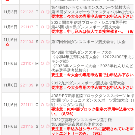
第44回ひたちなか市ダンススポーツ競技大会
11月3日
221123
T
○
◎
第15回ダンススポーツフェスティバルinひたち
要注意：今大会の専用申込書でお申込み下さい。
2022 関東甲信越ブロック・シニアⅡ選手権
11月5日
221117
T
○
◎
第45回 栃木県ダンススポーツ競技大会
要注意：申し込みは個人で直接主催者へ。（9/
11月6日
221104
S
○
◎
第17回全国ダンススポーツ競技会香川大会
△
第48回 宮城県ダンススポーツ大会
《令和4年度県民体育大会》《2022JDSF東北
キング戦》
11月6日
221107
M
○
◎
《2023年マスターズ大会・2023年ねんりんピ
代表選手選考競技会》
要注意：今大会の専用申込書でお申込み下さい。
2022九州ダンススポーツ競技会 佐賀大会
11月6日
221109
K
○
◎
要注意：今大会専用の申込書でお申込み下さい。
JDSF‐PD東海北陸ブロックダンススポーツ in 
第1回 プレジュニアダンススポーツ愛知大会（
11月6日
221111
C
○
◎
戦・ソロダンス戦）
要注意：PD中部ブロック指定の専用申込書で
い。（8/26）
2022京都府ダンススポーツ選手権
第56回宇治市民総合体育大会
11月6日
221115
S
○
◎
要注意：申込みはシラバスに記載されているUR
ットエントリーのみ。（9/2）