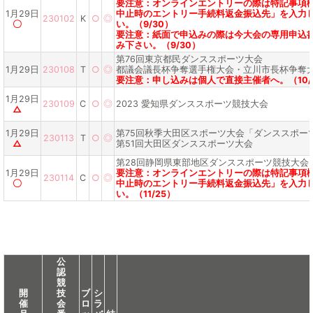
要注意：オンラインエントリーの際は特記事項
1月29日
中止時のエントリー手続料返金振込先」を入力
230102
K
○
◎
〇
い。（9/30）
要注意：紙面で申込みの際は今大会の専用申込
み下さい。（9/30）
第76回東京都民ダンススポーツ大会
1月29日
230108
T
○
◎
都議会議長杯争奪選手権大会・立川市長杯争奪
要注意：申し込みは個人で直接主催者へ。（10/
1月29日
230109
C
○
◎
2023 愛知県ダンススポーツ競技大会
△
1月29日
第75回秋季大田区スポーツ大会「ダンススポー
230113
T
○
◎
△
第51回大田区ダンススポーツ大会
第28回静岡県東部地区ダンススポーツ競技大会
1月29日
要注意：オンラインエントリーの際は特記事項
230114
C
○
◎
〇
中止時のエントリー手続料返金振込先」を入力
い。（11/25）
公
認
競
開
技
ブ
シ
催
会
ロ
ラ