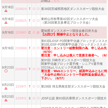
詳細は
こちら
9月18日
220924
T
○
◎
第36回茨城県西地区ダンススポーツ競技大会
△
9月18日
東村山市秋季第42回ダンススポーツ大会
220925
T
○
◎
△
（第26回東京多摩北ブロック大会）
愛知県ダンススポーツ競技会春日井大会
9月19日
220901
C
○
参
【お詫び】開催中止となりました。
第63回JDSF‐PD関東甲信越ブロックダンスス
第5回JDSF‐PD関東甲信越ブロックダンススポ
9月19日
220906
T
○
◎
要注意：エントリー組数制限の為、申し込み先
（6/10）
要注意：申し込みは個人で直接主催者へ。（6/1
第91回 川崎市ダンススポーツ競技大会
関東甲信越ブロック選手権・シニアⅤ選手権
9月23日
2023ねんりんピック代表選考
220909
T
○
◎
〇
要注意：Webエントリー、紙面申込みともに特
「大会中止時のエントリー手続料返金振込先」
下さい。（6/17）
9月23日
220911
T
○
◎
第28回 埼玉県南支部ダンススポーツ競技大会
△
9月23日
220912
S
○
◎
JDSF公認 第93回兵庫県ダンススポーツ競技大
△