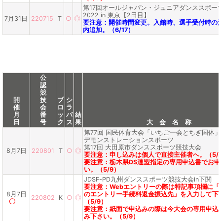
第17回オールジャパン・ジュニアダンススポー
2022 in 東京【2日目】
7月31日
220715
T
○
◎
要注意：開催時間変更。入館時、選手受付時の
内追加。（6/17）
公
認
競
開
技
ブ
シ
催
会
ロ
ラ
月
番
ッ
バ
結
日
号
ク
ス
果
大 会 名 称
第77回 国民体育大会「いちご一会とちぎ国体」
デモンストレーションスポーツ
第17回 大田原市ダンススポーツ競技大会
8月7日
220801
T
○
◎
要注意：申し込みは個人で直接主催者へ。（5/
要注意：栃木県DS連盟指定の専用申込書でお
い。（5/9）
JDSF-PD九州ダンススポーツ競技大会in下関
要注意：Webエントリーの際は特記事項欄に「
8月7日
のエントリー手続料返金振込先」を入力して下
220802
K
○
◎
〇
（5/9）
要注意：紙面で申込みの際は今大会の専用申込
み下さい。（5/9）