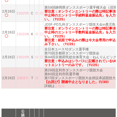
〇
第59回静岡県ダンススポーツ選手権大会（沼津
2月26日
要注意：オンラインエントリーの際は特記事項
230205
C
○
◎
〇
中止時のエントリー手続料返金振込先」を入力
い。（11/25）
JDSF-PD九州ダンススポーツ競技大会in鹿児島
要注意：オンラインエントリーの際は特記事項
2月26日
中止時のエントリー手数料返金振込先」を入力
230208
K
○
◎
〇
い。（11/25）
要注意：紙面で申込みの際は今大会専用の申込
み下さい。（11/25）
全日本ユース10ダンス選手権
第70回京都府ダンススポーツ競技会
2月26日
230209
S
○
◎
第44回京都府民総合体育大会：ねんりんピック
要注意：申込みはシラバスに記載されているUR
ットエントリーのみです。（11/25）
第29回足利市ダンススポーツ競技大会
第60回足利市民選手権
2月26日
230211
T
○
第17回ダンススポーツ競技大会併設承認競技大
【お詫び】開催中止となりました。(1/30)
詳細は
こちら
公
認