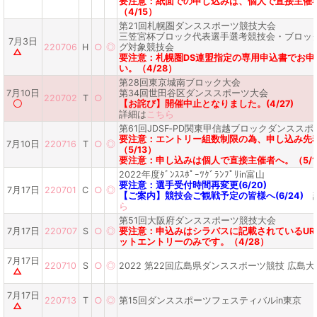
要注意：紙面での申し込みは、個人で直接主催
（4/15）
第21回札幌圏ダンススポーツ競技大会
三笠宮杯ブロック代表選手選考競技会・ブロッ
7月3日
220706
H
○
◎
グ対象競技会
△
要注意：札幌圏DS連盟指定の専用申込書でお申
い。（4/28）
第28回東京城南ブロック大会
7月10日
第34回世田谷区ダンススポーツ大会
220702
T
○
〇
【お詫び】開催中止となりました。(4/27)
詳細は
こちら
第61回JDSF‐PD関東甲信越ブロックダンスス
要注意：エントリー組数制限の為、申し込み先
7月10日
220716
T
○
◎
（5/13）
要注意：申し込みは個人で直接主催者へ。（5/1
2022年度ﾀﾞﾝｽｽﾎﾟｰﾂｸﾞﾗﾝﾌﾟﾘin富山
要注意：選手受付時間再変更(6/20)
7月17日
220701
C
○
◎
【ご案内】競技会ご観戦予定の皆様へ(6/24)
詳
ら
第51回大阪府ダンススポーツ競技大会
7月17日
220707
S
○
◎
要注意：申込みはシラバスに記載されているUR
ットエントリーのみです。（4/28）
7月17日
220710
S
○
◎
2022 第22回広島県ダンススポーツ競技 広島大
△
7月17日
220713
T
○
◎
第15回ダンススポーツフェスティバルin東京
△