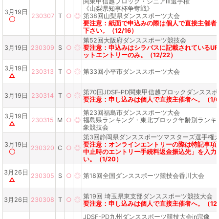
関東甲信越ブロック・シニアⅢ選手権
《山梨県知事杯争奪戦》
3月19日
230307
T
○
◎
第38回山梨県ダンススポーツ大会
〇
要注意：紙面で申込みの際は個人で直接主催者
下さい。（12/16）
第52回大阪府ダンススポーツ競技会
3月19日
230309
S
○
◎
要注意：申込みはシラバスに記載されているUR
ットエントリーのみ。（12/22）
3月19日
230313
T
○
◎
第33回小平市ダンススポーツ大会
△
第70回JDSF‐PD関東甲信越ブロックダンスス
3月19日
230314
T
○
◎
要注意：申し込みは個人で直接主催者へ。（1/
第23回福島市ダンススポーツ大会
3月19日
230315
M
○
◎
福島県ランキング・東北ブロック年齢別ランキ
△
象競技会
第3回静岡県ダンススポーツマスターズ選手権
3月19日
要注意：オンラインエントリーの際は特記事項
230320
C
○
◎
〇
中止時のエントリー手続料返金振込先」を入力
い。（1/20）
3月26日
230305
S
○
◎
第18回全国ダンススポーツ競技会香川大会
△
第19回 埼玉県東支部ダンススポーツ競技大会
3月26日
230308
T
○
◎
要注意：申し込みは個人で直接主催者へ。（12/
JDSF-PD九州ダンススポーツ競技大会in宗像