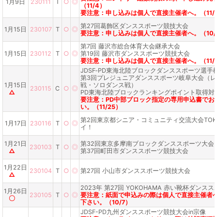
1月9日
230111
T
○
◎
（11/4）
要注意：申し込みは個人で直接主催者へ。（11/
第27回葛飾区ダンススポーツ競技大会
1月15日
230107
T
○
◎
要注意：申し込みは個人で直接主催者へ。（10/
第7回 藤沢市総合体育大会継承大会
1月15日
230112
T
○
◎
第19回 藤沢市ダンススポーツ競技大会
要注意：申し込みは個人で直接主催者へ。（11/
JDSF‐PD東海北陸ブロックダンススポーツ選手権 
第3回プレジュニアダンススポーツ岐阜大会（レ
1月15日
戦・ソロダンス戦）
230115
C
○
◎
△
PD東海北陸ブロックランキングポイント取得対
要注意：PD中部ブロック指定の専用申込書でお
い。（11/25）
第2回東京都シニア・コミュニティ交流大会TOK
1月17日
230116
T
○
◎
イ！
1月21日
第32回東京多摩南ブロックダンススポーツ大会
230103
T
○
◎
△
第37回町田市ダンススポーツ競技大会
1月22日
230104
T
○
◎
第27回 小山市ダンススポーツ競技大会
△
2023年 第27回 YOKOHAMA 赤い靴杯ダンス
1月26日
230105
T
○
◎
要注意：紙面で申込みの際は個人で直接主催者
〇
下さい。（10/7）
JDSF-PD九州ダンススポーツ競技大会in宗像