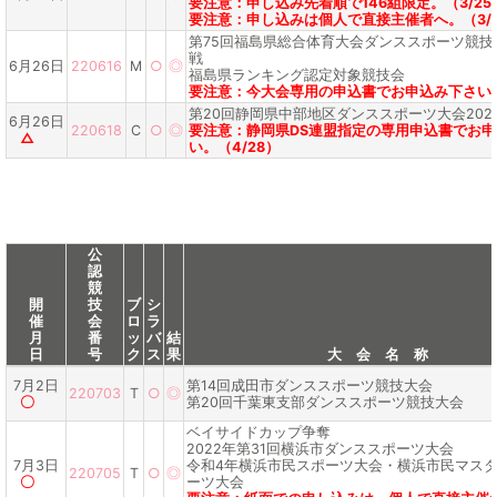
要注意：申し込み先着順で146組限定。（3/25
要注意：申し込みは個人で直接主催者へ。（3/2
第75回福島県総合体育大会ダンススポーツ競技・
戦
6月26日
220616
M
○
◎
福島県ランキング認定対象競技会
要注意：今大会専用の申込書でお申込み下さい。
第20回静岡県中部地区ダンススポーツ大会202
6月26日
220618
C
○
◎
要注意：静岡県DS連盟指定の専用申込書でお
△
い。（4/28）
公
認
競
開
技
ブ
シ
催
会
ロ
ラ
月
番
ッ
バ
結
日
号
ク
ス
果
大 会 名 称
7月2日
第14回成田市ダンススポーツ競技大会
220703
T
○
◎
〇
第20回千葉東支部ダンススポーツ競技大会
ベイサイドカップ争奪
2022年第31回横浜市ダンススポーツ大会
7月3日
令和4年横浜市民スポーツ大会・横浜市民マス
220705
T
○
◎
〇
ーツ大会