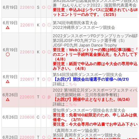
第62回JDSF公認滋賀県ダンススポーツ競技大
兼 「ねんりんピック2022」滋賀県代表選考会
6月19日
220610
S
○
◎
要注意：申込みはシラバスに記載されているUR
ットエントリーのみです。（3/25）
6月19日
第74回沖縄県民体育大会
220611
K
○
◎
△
2022沖縄県ダンススポーツ競技会
2022ダンススポーツPDグランプリカップin福
第2回JDSF-PD九州ブロック選手権（S）
JDSF-PD九州 Japan Dance Trophy
6月19日
要注意：Webエントリーの際は特記事項欄に「
220613
K
○
◎
〇
のエントリー手続料返金振込先」を入力して下
（4/8）
要注意：紙面で申込みの際は今大会の専用申込
み下さい。（4/8）
第54回茨城県ダンススポーツ競技大会
6月19日
220617
T
○
◎
【お詫び】競技会出場選手の皆様へ(6/21)
△
詳細は
こちら
2022 第18回立川ダンススポーツフェスティバ
6月26日
［読売新聞社杯・立川市長杯争奪戦］
220605
T
○
参
△
【お詫び】開催中止となりました。(6/24)
詳細は
こちら
愛知県ダンススポーツ競技会名古屋大会
要注意：先着100組限定のため、申し込みは個
6月26日
220606
C
○
◎
催者へ。（3/11）
要注意：今大会専用の申込書でお申込み下さい。（
《真岡市スポーツ協会賞》
第5回 真岡市ダンススポーツ競技大会
6月26日
220609
T
○
◎