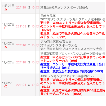
11月23日
221119
S
○
◎
第3回高知県ダンススポーツ競技会
△
長崎市長杯
2022年ダンススポーツ九州ブロック選手権in長
要注意：Webエントリーの際は特記事項欄に「
11月27日
221108
K
○
◎
のエントリー手数料返金振込先」を入力して下
〇
（8/12）
要注意：紙面で申込みの際は今大会専用の申込
み下さい。（8/12）
第70回北区民体育大会
11月27日
221116
T
○
◎
第18回ダンススポーツ大会
△
第21回東京城北ブロックダンススポーツ大会
第4回PD西部ブロックダンススポーツ競技会 
要注意：申込みはシラバスに記載されているUR
ットエントリーのみ（9/9)
11月27日
221118
S
○
◎
要注意：エントリー手続料支払方法変更［当日払
リー後振込み］(9/13)
要注意：競技区分2 競技種目内容変更(10/03)
JDSFランキングファイナルin静岡2022
要注意：Webエントリーの際は特記事項欄に「
11月27日
のエントリー手続料返金振込先」を入力して下
221121
C
○
◎
〇
（9/22）
要注意：紙面で申込みの際は静岡県DS連盟指
書でお申込み下さい。（9/22）