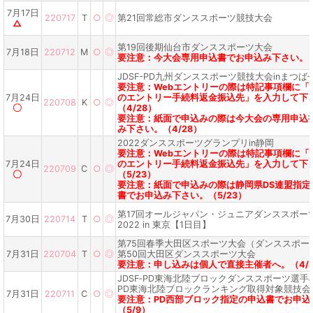
7月17日
220717
T
○
◎
第21回常総市ダンススポーツ競技大会
△
第19回後期仙台市ダンススポーツ大会
7月18日
220712
M
○
◎
要注意：今大会専用申込書でお申込み下さい。（
JDSF-PD九州ダンススポーツ競技大会inまつば
要注意：Webエントリーの際は特記事項欄に「
7月24日
のエントリー手続料返金振込先」を入力して下
220708
K
○
◎
〇
（4/28）
要注意：紙面で申込みの際は今大会の専用申込
み下さい。（4/28）
2022ダンススポーツグランプリin静岡
要注意：Webエントリーの際は特記事項欄に「
7月24日
のエントリー手続料返金振込先」を入力して下
220709
C
○
◎
〇
（5/23）
要注意：紙面で申込みの際は静岡県DS連盟指定
書でお申込み下さい。（5/23）
第17回オールジャパン・ジュニアダンススポー
7月30日
220714
T
○
◎
2022 in 東京【1日目】
第75回春季大田区スポーツ大会（ダンススポー
7月31日
220704
T
○
◎
第50回大田区ダンススポーツ大会
要注意：申し込みは個人で直接主催者へ。（4/
JDSF‐PD東海北陸ブロックダンススポーツ選手権 
PD東海北陸ブロックランキング取得対象競技会
7月31日
220711
C
○
◎
要注意：PD西部ブロック指定の申込書でお申込
（5/9）