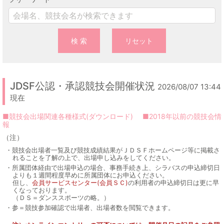
検 索
リセット
JDSF公認・承認競技会開催状況
2026/08/07 13:44
現在
■競技会出場関連各種様式(ダウンロード)
■2018年以前の競技会情
報
（注）
競技会出場者一覧及び競技成績結果がＪＤＳＦホームページ等に掲載さ
れることを了解の上で、出場申し込みをしてください。
所属団体経由で出場申込の場合、事務手続き上、シラバスの申込締切日
よりも１週間程度早めに所属団体にお申込ください。
但し、
会員サービスセンター(会員ＳＣ)
の利用者の申込締切日は更に早
くなっております。
（ＤＳ＝ダンススポーツの略。）
参＝競技参加確認で出場者、出場者数を閲覧できます。