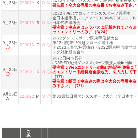
2022年九州ダンススポーツ競技会 福岡秋季大
9月23日
220919
K
○
◎
要注意：今大会専用の申込書でお申込み下さい。
2022年西部ブロックダンススポーツ選手権
全日本選手権シニアⅣ＊2023年WDSFシニア
9月25日
220916
S
○
◎
日本代表選考会
要注意：申込みはシラバスに記載されているUR
ットエントリーのみ。（6/24）
2022ダンススポーツ関東甲信越大会
9月25日
第22回関東甲信越ブロック選手権
220918
T
○
◎
〇
≪2023三笠宮杯選抜戦・2022関東甲信越ブ
ング対象競技会≫
2022日向市長杯
JDSF-PD九州ダンススポーツ競技大会in日向
要注意：Webエントリーの際は特記事項欄に「
9月25日
220921
K
○
◎
のエントリー手続料返金振込先」を入力して下
〇
（7/1）
要注意：紙面で申込みの際は今大会の専用申込
み下さい。（7/1）
9月25日
220922
M
○
◎
第33回秋田県ダンススポーツ大会（全日本オー
△
公
認