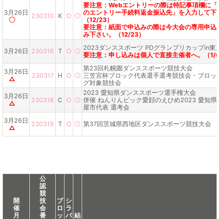
要注意：Webエントリーの際は特記事項欄に「
3月26日
のエントリー手続料返金振込先」を入力して下
230310
K
○
◎
〇
（12/23）
要注意：紙面で申込みの際は今大会の専用申込
み下さい。（12/23）
2023ダンススポーツ PDグランプリカップin東
3月26日
230316
T
○
◎
要注意：申し込みは個人で直接主催者へ。（1/
第23回札幌圏ダンススポーツ競技大会
3月26日
230317
H
○
◎
三笠宮杯ブロック代表選手選考競技会・ブロッ
△
グ対象競技会
2023 愛知県ダンススポーツ選手権大会
3月26日
230318
C
○
◎
併催 ねんりんピック愛顔のえひめ2023 愛知
△
屋市代表 選考会
3月26日
230319
T
○
◎
第37回茨城県西地区ダンススポーツ競技大会
△
公
認
競
開
技
ブ
シ
催
会
ロ
ラ
月
番
ッ
バ
結