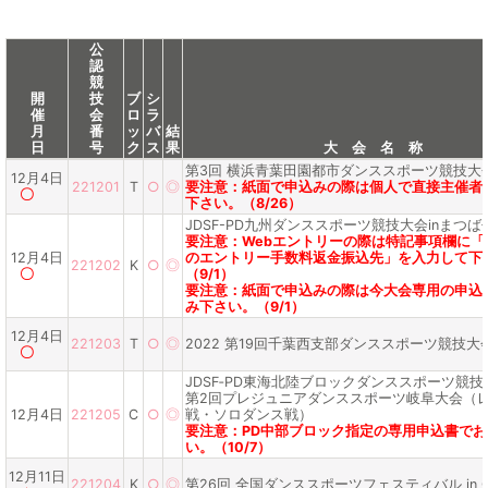
公
認
競
開
技
ブ
シ
催
会
ロ
ラ
月
番
ッ
バ
結
日
号
ク
ス
果
大 会 名 称
第3回 横浜青葉田園都市ダンススポーツ競技大
12月4日
221201
T
○
◎
要注意：紙面で申込みの際は個人で直接主催者
〇
下さい。（8/26）
JDSF-PD九州ダンススポーツ競技大会inまつば
要注意：Webエントリーの際は特記事項欄に「
12月4日
のエントリー手数料返金振込先」を入力して下
221202
K
○
◎
〇
（9/1）
要注意：紙面で申込みの際は今大会専用の申込
み下さい。（9/1）
12月4日
221203
T
○
◎
2022 第19回千葉西支部ダンススポーツ競技大
〇
JDSF‐PD東海北陸ブロックダンススポーツ競技
第2回プレジュニアダンススポーツ岐阜大会（
12月4日
221205
C
○
◎
戦・ソロダンス戦）
要注意：PD中部ブロック指定の専用申込書で
い。（10/7）
12月11日
221204
K
○
◎
第26回 全国ダンススポーツフェスティバル in O